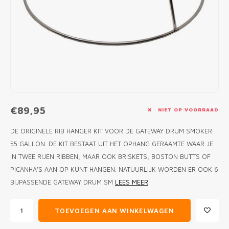
MONO
PREM
BBQ 
LAMP
KLED
PRIM
FUN 
AFDE
PANN
KAMA
PICKL
ROTIS
EMPA
€89,95
NIET OP VOORRAAD
DE ORIGINELE RIB HANGER KIT VOOR DE GATEWAY DRUM SMOKER
55 GALLON. DE KIT BESTAAT UIT HET OPHANG GERAAMTE WAAR JE
IN TWEE RIJEN RIBBEN, MAAR OOK BRISKETS, BOSTON BUTTS OF
PICANHA'S AAN OP KUNT HANGEN. NATUURLIJK WORDEN ER OOK 6
BIJPASSENDE GATEWAY DRUM SM
LEES MEER
TOEVOEGEN AAN WINKELWAGEN