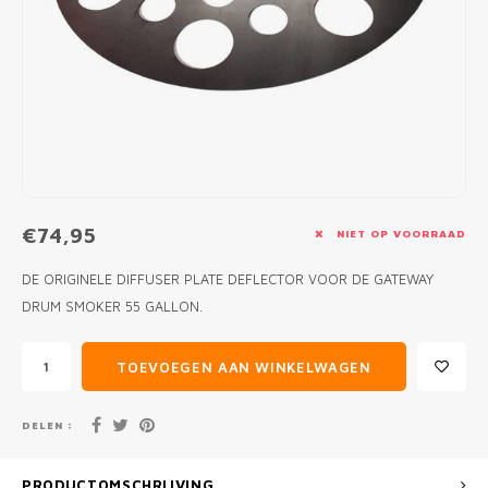
MONO
PREM
BBQ 
LAMP
KLED
PRIM
FUN 
AFDE
PANN
KAMA
PICKL
ROTIS
EMPA
€74,95
NIET OP VOORRAAD
DE ORIGINELE DIFFUSER PLATE DEFLECTOR VOOR DE GATEWAY
DRUM SMOKER 55 GALLON.
TOEVOEGEN AAN WINKELWAGEN
DELEN :
PRODUCTOMSCHRIJVING