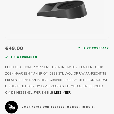
MONO
PREM
BBQ 
LAMP
KLED
PRIM
FUN 
AFDE
PANN
KAMA
PICKL
ROTIS
EMPA
€49,00
2 OP VOORRAAD
1-3 WERKDAGEN
HEEFT U DE HORL 2 MESSENSLIJPER IN UW BEZIT EN BENT U OP
ZOEK NAAR EEN MANIER OM DEZE STIJLVOL OP UW AANRECHT TE
PRESENTEREN? DAN IS DEZE GRAPHITE DISPLAY HET PRODUCT DAT
U ZOEKT! HET DISPLAY IS VERVAARDIG UIT METAAL EN BEDOELD
OM DE MESSENSLIJPER EN BIJB
LEES MEER
VOOR 13:00 UUR BESTELD, MORGEN IN HUIS.