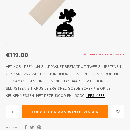
MONO
PREM
BBQ 
LAMP
KLED
PRIM
FUN 
AFDE
PANN
KAMA
PICKL
ROTIS
EMPA
€119,00
NIET OP VOORRAAD
HET HORL PREMIUM SLIJPPAKKET BESTAAT UIT TWEE SLIJPSTENEN
GEMAAKT VAN WITTE ALUMINIUMOXIDE EN EEN LEREN STROP. MET
DE DIAMANTEN SLIJPSTEEN DIE STANDAARD OP DE HORL
SLIJPSTEEN ZIT KRIJG JE ERG SNEL GOEDE SCHERPTE OP JE
KEUKENMESSEN. MET DEZE J3000 EN J6000
LEES MEER
TOEVOEGEN AAN WINKELWAGEN
DELEN :