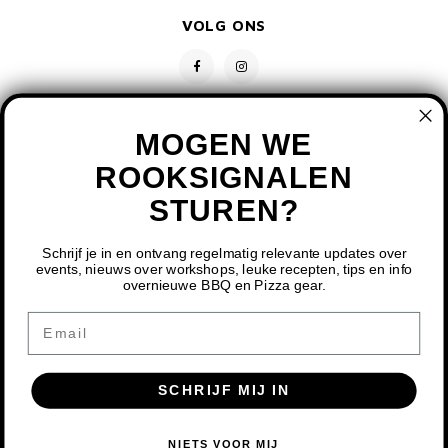
VOLG ONS
MOGEN WE
ROOKSIGNALEN
STUREN?
CONTACT
KLANTENSERVICE
Schrijf je in en ontvang regelmatig relevante updates over
events, nieuws over workshops, leuke recepten, tips en info
overnieuwe BBQ en Pizza gear.
MIJN ACCOUNT
DOOR HET GEBRUIKEN VAN ONZE WEBSITE, GA JE
Email
AKKOORD MET HET GEBRUIK VAN COOKIES OM ONZE
WEBSITE TE VERBETEREN.
SCHRIJF MIJ IN
DIT BERICHT VERBERGEN
MEER OVER COOKIES »
© COPYRIGHT 2026 BBQ SHOP LIMBURG - POWERED BY
LIGHTSPEED
-
NIETS VOOR MIJ