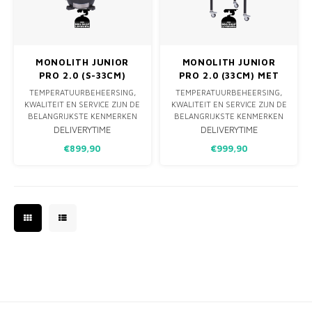
MONO
PREM
BBQ 
LAMP
KLED
PRIM
FUN 
AFDE
PANN
MONOLITH JUNIOR
MONOLITH JUNIOR
PRO 2.0 (S-33CM)
PRO 2.0 (33CM) MET
KAMA
PICKL
ROTIS
ZWART - INBOUW
ONDERSTEL ZWART
TEMPERATUURBEHEERSING,
TEMPERATUURBEHEERSING,
KWALITEIT EN SERVICE ZIJN DE
KWALITEIT EN SERVICE ZIJN DE
EMPA
BELANGRIJKSTE KENMERKEN
BELANGRIJKSTE KENMERKEN
DIE DE AANKOOP VAN EEN
DIE DE AANKOOP VAN EEN
DELIVERYTIME
DELIVERYTIME
GOEDE BARBECUE BEPALEN.
NIEUWE BARBECUE BEPALEN.
€899,90
€999,90
DE KEUZE VOOR EEN
DE KEUZE VOOR EEN
MONOLITH GRILL BIJ BBQ
MONOLITH GRILL VAN BBQ
SHOP LIMBURGS IS DAN OOK
SHOP LIMBURGS IS DAN OOK
DE IDEALE COMBINATIE. DE
DE IDEALE COMBINATIE. DE
KERAMISCHE "EGG" VAN
KERAMISCHE "EGG" VAN
MONOLITH GOOIT OP AL
MONOLITH GOOIT OP A