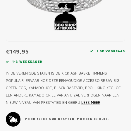
MONO
PREM
BBQ 
LAMP
KLED
PRIM
FUN 
AFDE
PANN
KAMA
PICKL
ROTIS
EMPA
€149,95
1 OP VOORRAAD
1-3 WERKDAGEN
IN DE VERENIGDE STATEN IS DE KICK ASH BASKET IMMENS
POPULAIR. ERVAAR HOE DEZE EENVOUDIGE ACCESSOIRE UW BIG
GREEN EGG, KAMADO JOE, BLACK BASTARD, BROIL KING KEG, OF
EEN ANDERE KAMADO GRILL VARIANT, ZAL VERHOGEN NAAR EEN
NIEUW NIVEAU VAN PRESTATIES EN GEBRU
LEES MEER
VOOR 13:00 UUR BESTELD, MORGEN IN HUIS.