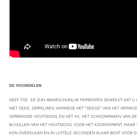
DE VOORDELEN
GEEF TOE: ER ZIJN WAARSCHIJNLIJK MOMENTEN GEWEEST DAT U
NIET DEED, SIMPELWEG VANWEGE HET “GEDOE” VAN HET VERWIJD
VERBRANDE HOUTSKOOL EN HET AS, HET SCHOONMAKEN VAN DE
BIJVULLEN VAN HET HOUTSKOOL VOOR HET KOOKMOMENT. MAAR W
KON OVERSLAAN EN IN LUTTELE SECONDEN KLAAR BENT VOOR D