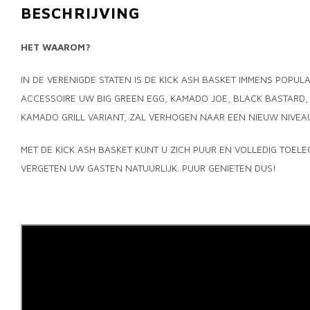
BESCHRIJVING
HET WAAROM?
IN DE VERENIGDE STATEN IS DE KICK ASH BASKET IMMENS POPUL
ACCESSOIRE UW BIG GREEN EGG, KAMADO JOE, BLACK BASTARD, 
KAMADO GRILL VARIANT, ZAL VERHOGEN NAAR EEN NIEUW NIVEAU
MET DE KICK ASH BASKET KUNT U ZICH PUUR EN VOLLEDIG TOELE
VERGETEN UW GASTEN NATUURLIJK. PUUR GENIETEN DUS!