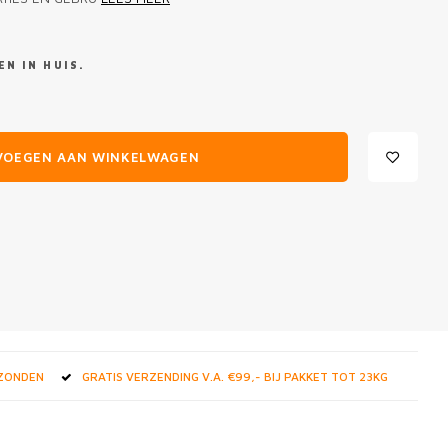
N IN HUIS.
VOEGEN AAN WINKELWAGEN
RZONDEN
GRATIS VERZENDING V.A. €99,- BIJ PAKKET TOT 23KG