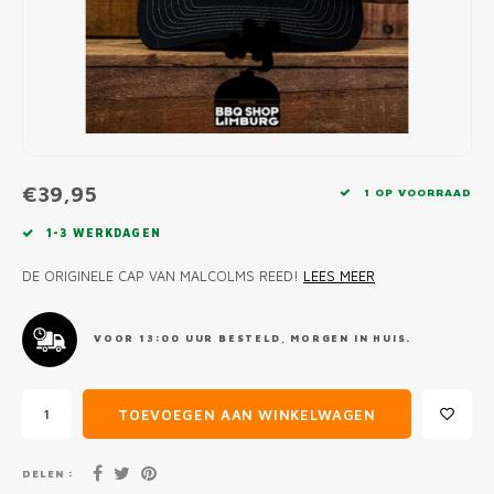
MONO
PREM
BBQ 
LAMP
KLED
PRIM
FUN 
AFDE
PANN
KAMA
PICKL
ROTIS
EMPA
€39,95
1 OP VOORRAAD
1-3 WERKDAGEN
DE ORIGINELE CAP VAN MALCOLMS REED!
LEES MEER
VOOR 13:00 UUR BESTELD, MORGEN IN HUIS.
TOEVOEGEN AAN WINKELWAGEN
DELEN :