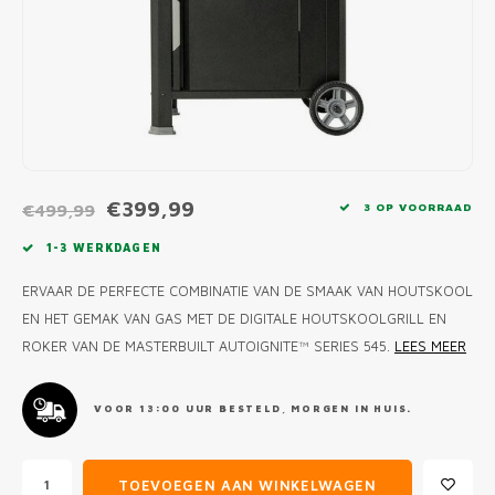
MONO
PREM
BBQ 
LAMP
KLED
PRIM
FUN 
AFDE
PANN
KAMA
PICKL
ROTIS
EMPA
€399,99
€499,99
3 OP VOORRAAD
1-3 WERKDAGEN
ERVAAR DE PERFECTE COMBINATIE VAN DE SMAAK VAN HOUTSKOOL
EN HET GEMAK VAN GAS MET DE DIGITALE HOUTSKOOLGRILL EN
ROKER VAN DE MASTERBUILT AUTOIGNITE™ SERIES 545.
LEES MEER
VOOR 13:00 UUR BESTELD, MORGEN IN HUIS.
TOEVOEGEN AAN WINKELWAGEN