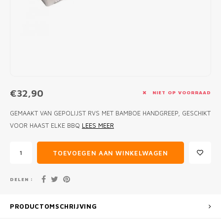
MONO
PREM
BBQ 
LAMP
KLED
PRIM
FUN 
AFDE
PANN
KAMA
PICKL
ROTIS
EMPA
€32,90
NIET OP VOORRAAD
GEMAAKT VAN GEPOLIJST RVS MET BAMBOE HANDGREEP, GESCHIKT
VOOR HAAST ELKE BBQ
LEES MEER
TOEVOEGEN AAN WINKELWAGEN
DELEN :
PRODUCTOMSCHRIJVING