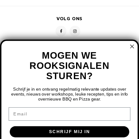
VOLG ONS
MOGEN WE
ROOKSIGNALEN
STUREN?
CONTACT
KLANTENSERVICE
Schrijf je in en ontvang regelmatig relevante updates over
events, nieuws over workshops, leuke recepten, tips en info
overnieuwe BBQ en Pizza gear.
MIJN ACCOUNT
DOOR HET GEBRUIKEN VAN ONZE WEBSITE, GA JE
Email
AKKOORD MET HET GEBRUIK VAN COOKIES OM ONZE
WEBSITE TE VERBETEREN.
SCHRIJF MIJ IN
DIT BERICHT VERBERGEN