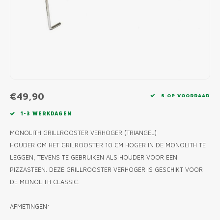
MONO
PREM
BBQ 
LAMP
KLED
PRIM
FUN 
AFDE
PANN
KAMA
PICKL
ROTIS
EMPA
€49,90
5 OP VOORRAAD
1-3 WERKDAGEN
MONOLITH GRILLROOSTER VERHOGER (TRIANGEL)
HOUDER OM HET GRILROOSTER 10 CM HOGER IN DE MONOLITH TE
LEGGEN, TEVENS TE GEBRUIKEN ALS HOUDER VOOR EEN
PIZZASTEEN. DEZE GRILLROOSTER VERHOGER IS GESCHIKT VOOR
DE MONOLITH CLASSIC.
AFMETINGEN: