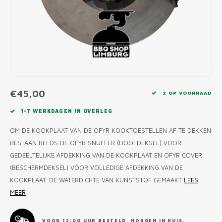
MONO
PREM
BBQ 
LAMP
KLED
PRIM
FUN 
AFDE
PANN
KAMA
PICKL
ROTIS
EMPA
€45,00
2 OP VOORRAAD
1-7 WERKDAGEN IN OVERLEG
OM DE KOOKPLAAT VAN DE OFYR KOOKTOESTELLEN AF TE DEKKEN
BESTAAN REEDS DE OFYR SNUFFER (DOOFDEKSEL) VOOR
GEDEELTELIJKE AFDEKKING VAN DE KOOKPLAAT EN OFYR COVER
(BESCHERMDEKSEL) VOOR VOLLEDIGE AFDEKKING VAN DE
KOOKPLAAT. DE WATERDICHTE VAN KUNSTSTOF GEMAAKT
LEES
MEER
VOOR 13:00 UUR BESTELD, MORGEN IN HUIS.