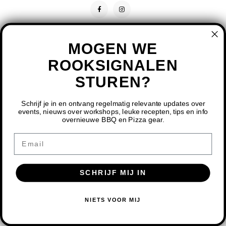
MOGEN WE
ROOKSIGNALEN
STUREN?
CONTACT
KLANTENSERVICE
Schrijf je in en ontvang regelmatig relevante updates over
events, nieuws over workshops, leuke recepten, tips en info
overnieuwe BBQ en Pizza gear.
MIJN ACCOUNT
DOOR HET GEBRUIKEN VAN ONZE WEBSITE, GA JE
Email
AKKOORD MET HET GEBRUIK VAN COOKIES OM ONZE
WEBSITE TE VERBETEREN.
SCHRIJF MIJ IN
DIT BERICHT VERBERGEN
MEER OVER COOKIES »
© COPYRIGHT 2026 BBQ SHOP LIMBURG - POWERED BY
LIGHTSPEED
-
NIETS VOOR MIJ
THEME BY
SHOPMONKEY