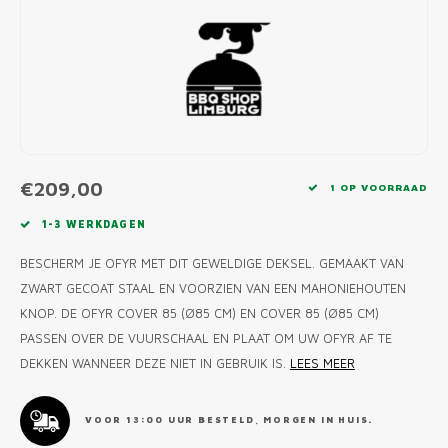
MONO
PREM
BBQ 
LAMP
KLED
PRIM
FUN 
AFDE
PANN
KAMA
PICKL
ROTIS
EMPA
€209,00
1 OP VOORRAAD
1-3 WERKDAGEN
BESCHERM JE OFYR MET DIT GEWELDIGE DEKSEL. GEMAAKT VAN
ZWART GECOAT STAAL EN VOORZIEN VAN EEN MAHONIEHOUTEN
KNOP. DE OFYR COVER 85 (Ø85 CM) EN COVER 85 (Ø85 CM)
PASSEN OVER DE VUURSCHAAL EN PLAAT OM UW OFYR AF TE
DEKKEN WANNEER DEZE NIET IN GEBRUIK IS.
LEES MEER
VOOR 13:00 UUR BESTELD, MORGEN IN HUIS.