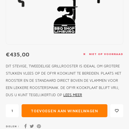
MONO
PREM
BBQ 
LAMP
KLED
PRIM
FUN 
AFDE
PANN
KAMA
PICKL
ROTIS
EMPA
€435,00
NIET OP VOORRAAD
DIT STEVIGE, TWEEDELIGE GRILLROOSTER IS IDEAAL OM GROTERE
STUKKEN VLEES OP DE OFYR KOOKUNIT TE BEREIDEN. PLAATS HET
ROOSTER EN DE STANDAARD DIRECT BOVEN DE VLAMMEN VOOR
EEN LEKKERE ROOSTERSMAAK. DE OFYR KOOKPLAAT BLIJFT VRIJ,
DUS U KUNT TEGELIJKERTIJD OP
LEES MEER
TOEVOEGEN AAN WINKELWAGEN
DELEN :