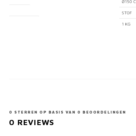
Ø150 
MATERIAL
STOF
TOTAL WEIGHT
1 KG
0
STERREN OP BASIS VAN
0
BEOORDELINGEN
0
REVIEWS