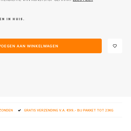
N IN HUIS.
VOEGEN AAN WINKELWAGEN
RZONDEN
GRATIS VERZENDING V.A. €99,- BIJ PAKKET TOT 23KG