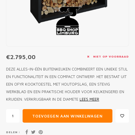
MONO
PREM
BBQ 
LAMP
KLED
PRIM
FUN 
AFDE
PANN
KAMA
PICKL
ROTIS
EMPA
€2.795,00
NIET OP VOORRAAD
DEZE ALLES-IN-ÉÉN BUITENKEUKEN COMBINEERT EEN UNIEKE STIJL
EN FUNCTIONALITEIT IN EEN COMPACT ONTWERP. HET BESTAAT UIT
EEN OFYR KOOKTOESTEL MET HOUTOPSLAG, EEN STEVIG
WERKBLAD EN EEN PRAKTISCHE HOUDER VOOR KEUKENGEREI EN
KRUIDEN. VERKRIJGBAAR IN DE DIAMETE
LEES MEER
TOEVOEGEN AAN WINKELWAGEN
DELEN :