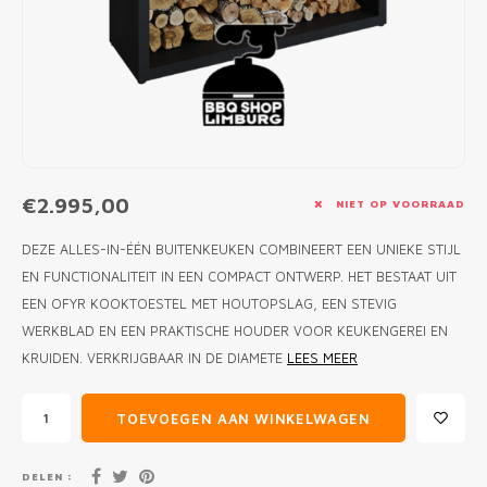
MONO
PREM
BBQ 
LAMP
KLED
PRIM
FUN 
AFDE
PANN
KAMA
PICKL
ROTIS
EMPA
€2.995,00
NIET OP VOORRAAD
DEZE ALLES-IN-ÉÉN BUITENKEUKEN COMBINEERT EEN UNIEKE STIJL
EN FUNCTIONALITEIT IN EEN COMPACT ONTWERP. HET BESTAAT UIT
EEN OFYR KOOKTOESTEL MET HOUTOPSLAG, EEN STEVIG
WERKBLAD EN EEN PRAKTISCHE HOUDER VOOR KEUKENGEREI EN
KRUIDEN. VERKRIJGBAAR IN DE DIAMETE
LEES MEER
TOEVOEGEN AAN WINKELWAGEN
DELEN :