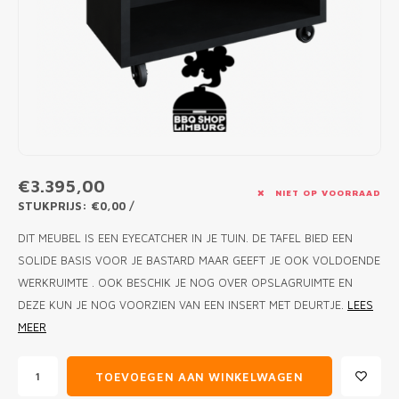
MONO
PREM
BBQ 
LAMP
KLED
PRIM
FUN 
AFDE
PANN
KAMA
PICKL
ROTIS
EMPA
€3.395,00
NIET OP VOORRAAD
STUKPRIJS: €0,00 /
DIT MEUBEL IS EEN EYECATCHER IN JE TUIN. DE TAFEL BIED EEN
SOLIDE BASIS VOOR JE BASTARD MAAR GEEFT JE OOK VOLDOENDE
WERKRUIMTE . OOK BESCHIK JE NOG OVER OPSLAGRUIMTE EN
DEZE KUN JE NOG VOORZIEN VAN EEN INSERT MET DEURTJE.
LEES
MEER
TOEVOEGEN AAN WINKELWAGEN