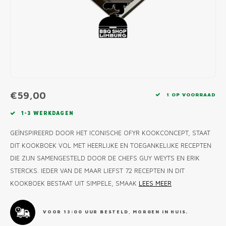
MONO
PREM
BBQ 
LAMP
KLED
PRIM
FUN 
AFDE
PANN
KAMA
PICKL
ROTIS
EMPA
€59,00
1 OP VOORRAAD
1-3 WERKDAGEN
GEÏNSPIREERD DOOR HET ICONISCHE OFYR KOOKCONCEPT, STAAT
DIT KOOKBOEK VOL MET HEERLIJKE EN TOEGANKELIJKE RECEPTEN
DIE ZIJN SAMENGESTELD DOOR DE CHEFS GUY WEYTS EN ERIK
STERCKS. IEDER VAN DE MAAR LIEFST 72 RECEPTEN IN DIT
KOOKBOEK BESTAAT UIT SIMPELE, SMAAK
LEES MEER
VOOR 13:00 UUR BESTELD, MORGEN IN HUIS.