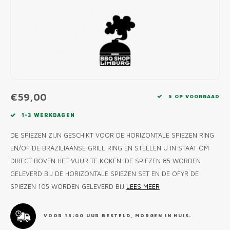
MONO
PREM
BBQ 
LAMP
KLED
PRIM
FUN 
AFDE
PANN
KAMA
PICKL
ROTIS
EMPA
€59,00
5 OP VOORRAAD
1-3 WERKDAGEN
DE SPIEZEN ZIJN GESCHIKT VOOR DE HORIZONTALE SPIEZEN RING
EN/OF DE BRAZILIAANSE GRILL RING EN STELLEN U IN STAAT OM
DIRECT BOVEN HET VUUR TE KOKEN. DE SPIEZEN 85 WORDEN
GELEVERD BIJ DE HORIZONTALE SPIEZEN SET EN DE OFYR DE
SPIEZEN 105 WORDEN GELEVERD BIJ
LEES MEER
VOOR 13:00 UUR BESTELD, MORGEN IN HUIS.