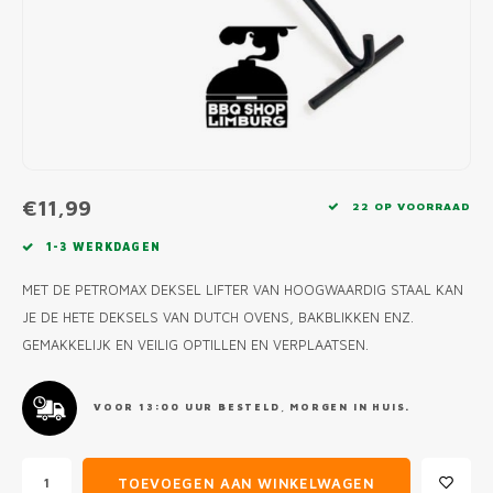
MONO
PREM
BBQ 
LAMP
KLED
PRIM
FUN 
AFDE
PANN
KAMA
PICKL
ROTIS
EMPA
€11,99
22 OP VOORRAAD
1-3 WERKDAGEN
MET DE PETROMAX DEKSEL LIFTER VAN HOOGWAARDIG STAAL KAN
JE DE HETE DEKSELS VAN DUTCH OVENS, BAKBLIKKEN ENZ.
GEMAKKELIJK EN VEILIG OPTILLEN EN VERPLAATSEN.
VOOR 13:00 UUR BESTELD, MORGEN IN HUIS.
TOEVOEGEN AAN WINKELWAGEN