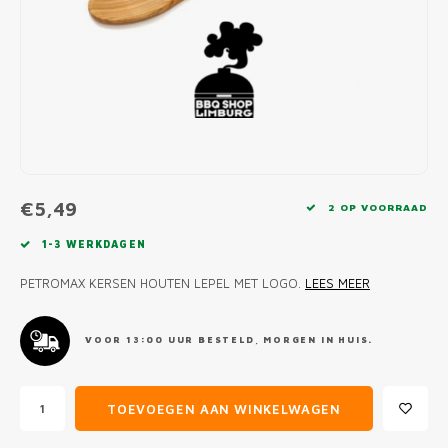
MONO
PREM
BBQ 
LAMP
KLED
PRIM
FUN 
AFDE
PANN
KAMA
PICKL
ROTIS
EMPA
€5,49
2 OP VOORRAAD
1-3 WERKDAGEN
PETROMAX KERSEN HOUTEN LEPEL MET LOGO.
LEES MEER
VOOR 13:00 UUR BESTELD, MORGEN IN HUIS.
TOEVOEGEN AAN WINKELWAGEN