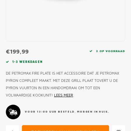
MONO
PREM
BBQ 
LAMP
KLED
PRIM
FUN 
AFDE
PANN
KAMA
PICKL
ROTIS
EMPA
€199,99
2 OP VOORRAAD
1-3 WERKDAGEN
DE PETROMAX FIRE PLATE IS HET ACCESSOIRE DAT JE PETROMAX
PYRON COMPLEET MAAKT. MET DEZE GRILL PLAAT TOVERT U DE
PYRON VUURTON IN EEN HANDOMDRAAI OM TOT EEN
VOLWAARDIGE KOOKUNIT!
LEES MEER
VOOR 13:00 UUR BESTELD, MORGEN IN HUIS.