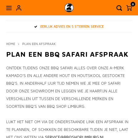
0
HOOFDMENU / BUITENKEUKENS & BUITEN LEVEN
HOOFDMENU / WORKSHOPS & ACTIVITEITEN
HOOFDMENU / DEALS & CADEAUINSPIRATIE
HOOFDMENU / PIZZA & MEER
HOOFDMENU / ACCESSOIRES
HOOFDMENU / BBQ & MEER
HOOFDMENU
HOOFDMENU 
HOOFDMENU
HOOFDMENU
HOOFDMENU
HOOFDM
HOOFD
EERLIJK ADVIES EN 5 STERREN SERVICE
MA
AC
BUITENKEUKENS & BUITEN LEVEN
WORKSHOPS & ACTIVITEITEN
DEALS & CADEAUINSPIRATIE
PIZZA & MEER
ACCESSOIRES
BBQ & MEER
HOME
PLAN EEN AFSPRAAK
KAMADO BBQ
GOZNEY PIZZA
BUITENKEUKENS EN BBQ TAFELS
BRANDSTOFFEN & ROOKHOUT
AGENDA WORKSHOPS & ACTIVITEITEN OP OPEN
DEALS
ALLE
OFYR
ROOS
HOUT
PIZZ
OP=O
PLAN EEN BBQ SAFARI AFSPRAAK
MASTE
BBQ 
RONN
YETI 
INSCHRIJVING
OPEN VUUR & PLANCHA BBQ
VONKEN PIZZA
TUIN ACCESSOIRES EN TUINMEUBELS
FOOD & DRINKS
CADEAUTIPS
BIG G
OFYR
OFYR
BRIK
DRINK
GOZN
ONTDEK TIJDENS ONZE BBQ SAFARI ALLES OVER ONZE A-MERK
MAST
BBQ 
DUTCH
BOEK
BESLOTEN BBQ & PIZZA WORKSHOPS
KORT
KAMADO'S EN ALLE ANDERE HOUT EN HOUTSKOOL GESTOOKTE
PELLET & GRAVITY BBQ'S
WITT PIZZA
BBQ ACCESSOIRES
MONO
OFYR 
FRAAI
ROOK
RUBS,
BBQ'S. IN ANDERHALF UUR TIJD NEMEN WE JE MEE OP SAFARI
PELL
THER
DUTC
SCHOR
2E K
DOOR ONZE SHOWROOM EN LEGGEN WE JE HAARFIJN ALLE
HOUTSKOOL BBQ’S & GRILLS
GI.METAL PREMIUM PIZZA ACCESSOIRES
COOKWARE & KAMPVUUR KOKEN
BARB
KOKE
BIG 
AANM
SAUZ
VERSCHILLEN UIT TUSSEN DE VERSCHILLENDE MERKEN EN
TOOL
SKILL
MESS
SOORTEN BBQ'S VAN BBQ SHOP LIMBURG.
OVERIGE PIZZA OVENS & ACCESSOIRES
GEAR & GADGETS
PRIMO
PLAN
BBQ 
HOTS
BBQ 
GIETI
MANC
LUKT HET NIET OM VIA DE ONDERSTAANDE LINK EEN AFSPRAAK IN
BIG G
VUUR
BRAN
INJEC
TE PLANNEN, OF SCHIKKEN DE BESCHIKBARE TIJDEN JE NIET, LAAT
GADG
GIETI
BBQ 
HET ONS WETEN VIA
SERVICE@BBQSHOPLIMBURG.NL
.