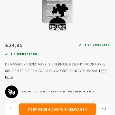
MONO
PREM
BBQ 
LAMP
KLED
PRIM
FUN 
AFDE
PANN
KAMA
PICKL
ROTIS
EMPA
€24,95
4 OP VOORRAAD
1-3 WERKDAGEN
DE RIVSALT KRUIDEN RASP IS UITERMATE GESCHIKT VOOR HARDE
KRUIDEN TE RASPEN ZOALS BIJVOORBEELD NOOTMUSKAAT.
LEES
MEER
VOOR 13:00 UUR BESTELD, MORGEN IN HUIS.
TOEVOEGEN AAN WINKELWAGEN