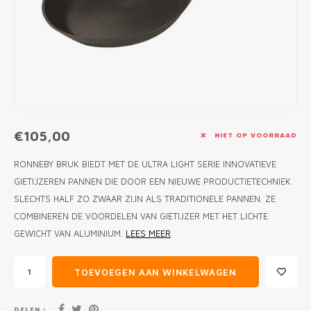
MONO
PREM
BBQ 
LAMP
KLED
PRIM
FUN 
AFDE
PANN
KAMA
PICKL
ROTIS
EMPA
€105,00
NIET OP VOORRAAD
RONNEBY BRUK BIEDT MET DE ULTRA LIGHT SERIE INNOVATIEVE
GIETIJZEREN PANNEN DIE DOOR EEN NIEUWE PRODUCTIETECHNIEK
SLECHTS HALF ZO ZWAAR ZIJN ALS TRADITIONELE PANNEN. ZE
COMBINEREN DE VOORDELEN VAN GIETIJZER MET HET LICHTE
GEWICHT VAN ALUMINIUM.
LEES MEER
TOEVOEGEN AAN WINKELWAGEN
DELEN :