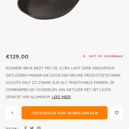
MONO
PREM
BBQ 
LAMP
KLED
PRIM
FUN 
AFDE
PANN
KAMA
PICKL
ROTIS
EMPA
€129,00
NIET OP VOORRAAD
RONNEBY BRUK BIEDT MET DE ULTRA LIGHT SERIE INNOVATIEVE
GIETIJZEREN PANNEN DIE DOOR EEN NIEUWE PRODUCTIETECHNIEK
SLECHTS HALF ZO ZWAAR ZIJN ALS TRADITIONELE PANNEN. ZE
COMBINEREN DE VOORDELEN VAN GIETIJZER MET HET LICHTE
GEWICHT VAN ALUMINIUM.
LEES MEER
TOEVOEGEN AAN WINKELWAGEN
DELEN :