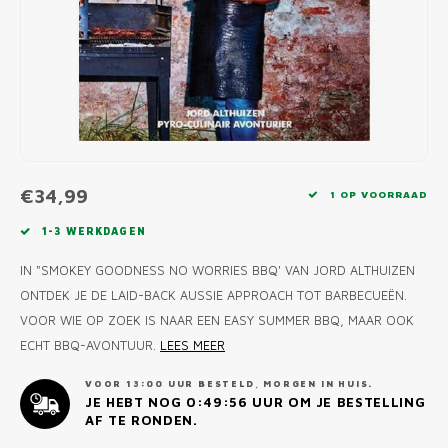
MONO
PREM
BBQ 
LAMP
KLED
PRIM
FUN 
AFDE
PANN
KAMA
PICKL
ROTIS
EMPA
€34,99
1 OP VOORRAAD
1-3 WERKDAGEN
IN "SMOKEY GOODNESS NO WORRIES BBQ' VAN JORD ALTHUIZEN
ONTDEK JE DE LAID-BACK AUSSIE APPROACH TOT BARBECUEËN.
VOOR WIE OP ZOEK IS NAAR EEN EASY SUMMER BBQ, MAAR OOK
ECHT BBQ-AVONTUUR.
LEES MEER
VOOR 13:00 UUR BESTELD, MORGEN IN HUIS.
JE HEBT NOG
0:49:55
UUR OM JE BESTELLING
AF TE RONDEN.