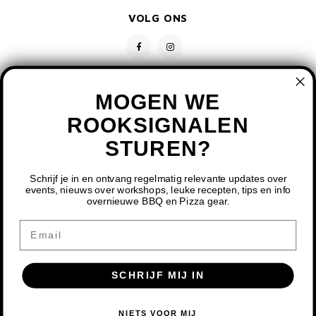
VOLG ONS
MOGEN WE
ROOKSIGNALEN
STUREN?
CONTACT
KLANTENSERVICE
Schrijf je in en ontvang regelmatig relevante updates over
events, nieuws over workshops, leuke recepten, tips en info
overnieuwe BBQ en Pizza gear.
MIJN ACCOUNT
DOOR HET GEBRUIKEN VAN ONZE WEBSITE, GA JE
Email
AKKOORD MET HET GEBRUIK VAN COOKIES OM ONZE
WEBSITE TE VERBETEREN.
SCHRIJF MIJ IN
DIT BERICHT VERBERGEN
MEER OVER COOKIES »
© COPYRIGHT 2026 BBQ SHOP LIMBURG - POWERED BY
LIGHTSPEED
-
NIETS VOOR MIJ