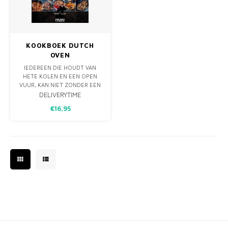
MONO
PREM
BBQ 
LAMP
KLED
PRIM
FUN 
AFDE
PANN
KOOKBOEK DUTCH
OVEN
KAMA
PICKL
ROTIS
IEDEREEN DIE HOUDT VAN
HETE KOLEN EN EEN OPEN
EMPA
VUUR, KAN NIET ZONDER EEN
DUTCH OVEN! DIT
DELIVERYTIME
GIETIJZEREN APPARAAT IS DE
€16,95
ABSOLUTE DROOM VAN
IEDERE BUITENKOK.