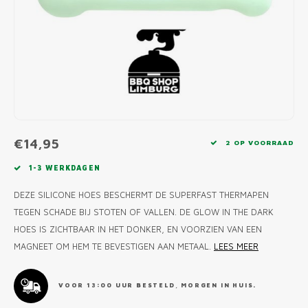
MONO
PREM
BBQ 
LAMP
KLED
PRIM
FUN 
AFDE
PANN
KAMA
PICKL
ROTIS
EMPA
€14,95
2 OP VOORRAAD
1-3 WERKDAGEN
DEZE SILICONE HOES BESCHERMT DE SUPERFAST THERMAPEN
TEGEN SCHADE BIJ STOTEN OF VALLEN. DE GLOW IN THE DARK
HOES IS ZICHTBAAR IN HET DONKER, EN VOORZIEN VAN EEN
MAGNEET OM HEM TE BEVESTIGEN AAN METAAL.
LEES MEER
VOOR 13:00 UUR BESTELD, MORGEN IN HUIS.