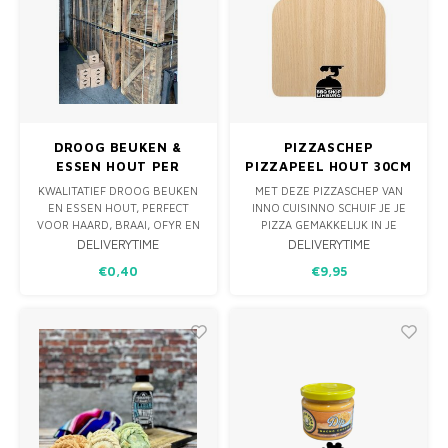
DROOG BEUKEN &
PIZZASCHEP
ESSEN HOUT PER
PIZZAPEEL HOUT 30CM
LITER
KWALITATIEF DROOG BEUKEN
MET DEZE PIZZASCHEP VAN
EN ESSEN HOUT, PERFECT
INNO CUISINNO SCHUIF JE JE
VOOR HAARD, BRAAI, OFYR EN
PIZZA GEMAKKELIJK IN JE
BBQ. KOM AFHALEN EN VUL JE
OVEN. DE RAND LOOPT
DELIVERYTIME
DELIVERYTIME
EIGEN KRATTEN. PRIJS PER
SCHUIN AF ZODAT DE
€0,40
€9,95
LITER, VERGELIJKBAAR MET DE
PIZZABODEM MAKKELIJK OP
AANKOOP VAN EEN 1M³ PALLET
DE SCHEP SCHUIFT. EN
GESTAPELD HOUT.
WANNEER JE PIZZA KLAAR IS,
KUN JE DEZE OP DE SCHEP
SERVEREN EN SNIJDEN!