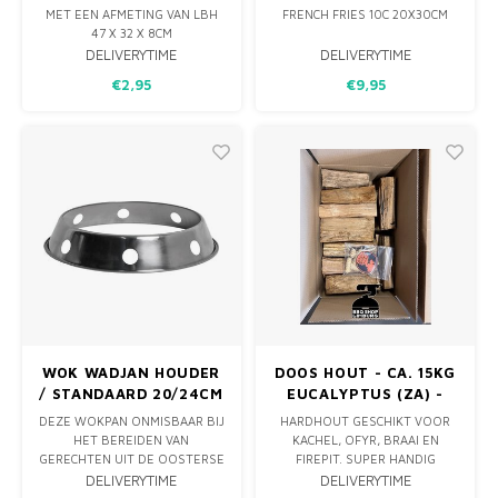
20X30CM
MET EEN AFMETING VAN LBH
FRENCH FRIES 10C 20X30CM
47 X 32 X 8CM
OOK PRIMA TE GEBRUIKEN ALS
DELIVERYTIME
DELIVERYTIME
LEKBAK OF OM GROENTEN IN
€2,95
€9,95
TE BEREIDEN.
WOK WADJAN HOUDER
DOOS HOUT - CA. 15KG
/ STANDAARD 20/24CM
EUCALYPTUS (ZA) -
3150KWH +
DEZE WOKPAN ONMISBAAR BIJ
HARDHOUT GESCHIKT VOOR
AANMAAKWOKKELS
HET BEREIDEN VAN
KACHEL, OFYR, BRAAI EN
GERECHTEN UIT DE OOSTERSE
FIREPIT. SUPER HANDIG
KEUKEN, EN IS NAAST
VERPAKT IN KARTONNEN
DELIVERYTIME
DELIVERYTIME
ROERBAKKEN OOK IDEAAL OM
DOZEN. MAKKELIJK DRAGEN,