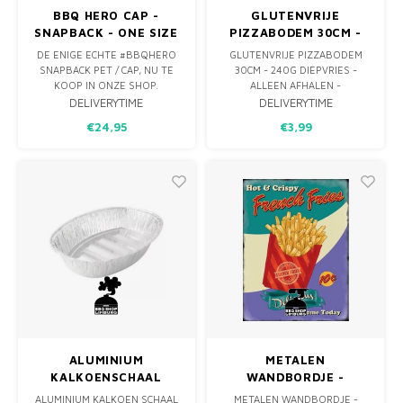
BBQ HERO CAP -
GLUTENVRIJE
SNAPBACK - ONE SIZE
PIZZABODEM 30CM -
240G DIEPVRIES -
DE ENIGE ECHTE #BBQHERO
GLUTENVRIJE PIZZABODEM
ALLEEN AFHALEN -
SNAPBACK PET / CAP, NU TE
30CM - 240G DIEPVRIES -
KOOP IN ONZE SHOP.
ALLEEN AFHALEN -
DELIVERYTIME
DELIVERYTIME
€24,95
€3,99
ALUMINIUM
METALEN
KALKOENSCHAAL
WANDBORDJE -
FRENCH FRIES 10C
ALUMINIUM KALKOEN SCHAAL
METALEN WANDBORDJE -