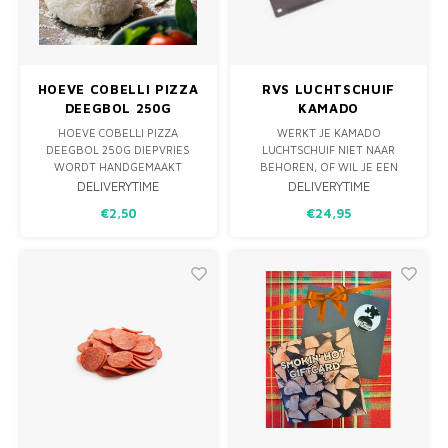
MONO
PREM
BBQ 
LAMP
KLED
PRIM
FUN 
AFDE
PANN
HOEVE COBELLI PIZZA
RVS LUCHTSCHUIF
DEEGBOL 250G
KAMADO
KAMA
PICKL
ROTIS
DIEPVRIES - ALLEEN
LARGE/CLASSIC -
HOEVE COBELLI PIZZA
WERKT JE KAMADO
AFHALEN
DRAFT DOOR
DEEGBOL 250G DIEPVRIES
LUCHTSCHUIF NIET NAAR
EMPA
WORDT HANDGEMAAKT
BEHOREN, OF WIL JE EEN
GABRIELE COBELLI IN
LUCHT TOEVOER SCHUIF
DELIVERYTIME
DELIVERYTIME
NOORBEEK.
MAKEN OP EEN
€2,50
€24,95
ALLEEN AF TE HALEN IN
DRUMSMOKER? DEZE RVS
SCHINNEN
LUCHT SCHUIF O F DRAFT
DOOR PAST WAARSCHIJNLIJK
ALS GEGOTEN. O.A. GESCHIKT
VOOR KASMAOD JOE CLASSIC,
MONOLITH CLASSIC,
MASTRERBUILT KAMADO