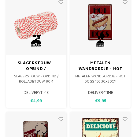
KUN JE DEZE OP DE SCHEP
SERVEREN EN SNIJDEN!
SLAGERSTOUW -
METALEN
OPBIND /
WANDBORDJE - HOT
ROLLADETOUW 80M
DOGS 15C 30X20CM
SLAGERSTOUW - OPBIND /
METALEN WANDBORDJE - HOT
ROLLADETOUW 80M
DOGS 15C 30X20CM
DELIVERYTIME
DELIVERYTIME
€4,99
€9,95