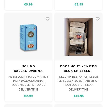
SMAAK EN PERFECT
OP EEN VEL OF PAK ZE IN EN
€5,99
€2,95
SMELTGEDRAG. NA
DOOR DE WARMTE ZAL DEZE
ONTDOOIEN 7 DAGEN
ZIJN HEERLIJK AROMA AAN
HOUDBAAR IN DE KOELKAST.
HET PRODUCT DOORGEVEN.
ALLEEN AF TE HALEN IN
SCHINNEN
MOLINO
DOOS HOUT - 11-12KG
DALLAGIOVANNA
BEUK EN ESSEN -
PIZZABLOEM TIPO 00
1990KWH +
PIZZABLOEM TIPO 00 VAN HET
DEZE MIX BESTAAT UIT ESSEN
NAPOLETANA - 1 KG
AANMAAKWOKKELS
MERK DALLAGIOVANNA.
EN BEUKEN. DEZE (HARSVRIJE)
VOOR MIDDEL TOT LANGE
HOUTSOORTEN STAAN
RIJSTIJD.
BEKEND ALS HOUTSOORTEN
DELIVERYTIME
DELIVERYTIME
INHOUD: 1 KG
DIE EEN GOEDE VERBRANDING
€2,99
€14,95
HEBBEN EN EEN HEERLIJKE
GEUR AFGEVEN. DAAROM OOK
IDEAAL VOOR SMOKER,