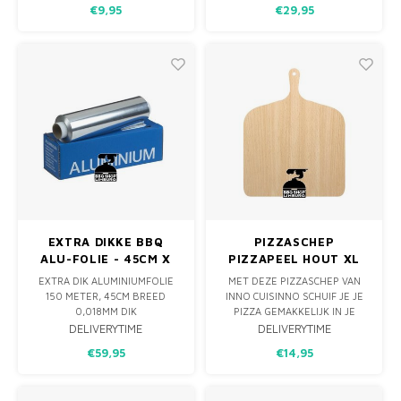
€9,95
€29,95
VOEDSEL IN TE STOMEN,
STAPELEN EN GEEN ROMMEL
STOVEN, BRADEN, FRITUREN,
IN HUIS. NU INCLUSIEF GRATIS
ROKEN, KOKEN OF
6 AANMAAKWOKKELS OM JE
BLANCHEREN. DE WOK IS
FIK MAKKELIJK EN SCHOON
GEMAAKT VAN PLAATSTAAL EN
AAN TE MAKEN.
HEEFT EEN HOUTEN STEEL,
ZODAT
EXTRA DIKKE BBQ
PIZZASCHEP
ALU-FOLIE - 45CM X
PIZZAPEEL HOUT XL
150M 18MY
37CM
EXTRA DIK ALUMINIUMFOLIE
MET DEZE PIZZASCHEP VAN
150 METER, 45CM BREED
INNO CUISINNO SCHUIF JE JE
0,018MM DIK
PIZZA GEMAKKELIJK IN JE
EXTRA DIK COMPETITION
OVEN. DE RAND LOOPT
DELIVERYTIME
DELIVERYTIME
ALUMINIUM FOLIE
SCHUIN AF ZODAT DE
€59,95
€14,95
PIZZABODEM MAKKELIJK OP
DE SCHEP SCHUIFT. EN
WANNEER JE PIZZA KLAAR IS,