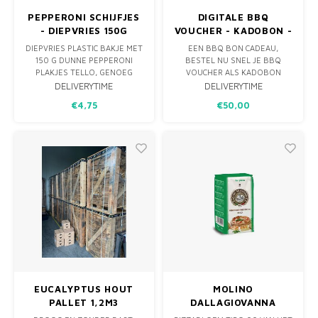
PEPPERONI SCHIJFJES
DIGITALE BBQ
- DIEPVRIES 150G
VOUCHER - KADOBON -
CADEAUBON
DIEPVRIES PLASTIC BAKJE MET
EEN BBQ BON CADEAU,
150 G DUNNE PEPPERONI
BESTEL NU SNEL JE BBQ
PLAKJES TELLO, GENOEG
VOUCHER ALS KADOBON
VOOR 3–4 PIZZA’S. RIJK
VOOR JAN EN ALLEMAN!
DELIVERYTIME
DELIVERYTIME
GEKRUID, KNAPPERIG BIJ
€4,75
€50,00
HOGE HITTE EN LICHT PITTIG.
NA ONTDOOIEN 7 DAGEN
HOUDBAAR IN DE KOELKAST.
ALLEEN AF TE HALEN IN
SCHINNEN
EUCALYPTUS HOUT
MOLINO
PALLET 1,2M3
DALLAGIOVANNA
PIZZABLOEM TIPO 00