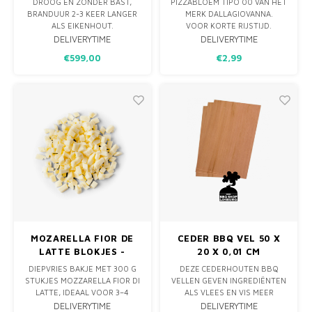
DROOG EN ZONDER BAST,
PIZZABLOEM TIPO 00 VAN HET
FAR PIZZA 1 KG
BRANDUUR 2-3 KEER LANGER
MERK DALLAGIOVANNA.
ALS EIKENHOUT.
VOOR KORTE RIJSTIJD.
PRIJS IS AFHAALPRIJS.
INHOUD: 1 KG
DELIVERYTIME
DELIVERYTIME
VERZENDEN KAN OOK,
€599,00
€2,99
HIERVOOR REKENEN WIJ
€79,95
VOORDELEN VAN EUCALYPTUS
HOUT:
MAKKELIJK AAN TE STEKEN
GEEFT LANG EN VEEL WARMTE
SCHONE GEUR, ROOKT NIET
BRANDT 2 T
MOZARELLA FIOR DE
CEDER BBQ VEL 50 X
LATTE BLOKJES -
20 X 0,01 CM
DIEPVRIES 300G
DIEPVRIES BAKJE MET 300 G
DEZE CEDERHOUTEN BBQ
STUKJES MOZZARELLA FIOR DI
VELLEN GEVEN INGREDIËNTEN
LATTE, IDEAAL VOOR 3–4
ALS VLEES EN VIS MEER
PIZZA’S. ZACHTE, VOLLE
SMAAK. LEG HET INGREDIËNT
DELIVERYTIME
DELIVERYTIME