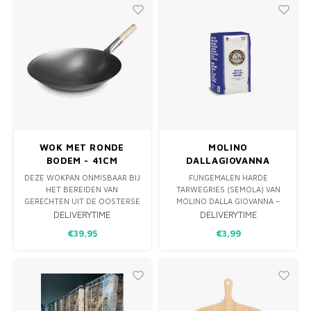
PIZZAOVEN, BRAAI EN OFYR,
DEZE HOUTSOORTEN
SPETTEREN NIET EN GEV
WOK MET RONDE
MOLINO
BODEM - 41CM
DALLAGIOVANNA
PLAATSTAAL
SEMOLA RIMACINATA –
DEZE WOKPAN ONMISBAAR BIJ
FIJNGEMALEN HARDE
1 KG
HET BEREIDEN VAN
TARWEGRIES (SEMOLA) VAN
GERECHTEN UIT DE OOSTERSE
MOLINO DALLA GIOVANNA –
KEUKEN, EN IS NAAST
IDEAAL OM PIZZADEEG TE
DELIVERYTIME
DELIVERYTIME
ROERBAKKEN OOK IDEAAL OM
STRETCHEN EN DIE
€39,95
€3,99
VOEDSEL IN TE STOMEN,
KARAKTERISTIEKE KORST EN
STOVEN, BRADEN, FRITUREN,
TEXTUUR TE KRIJGEN.
ROKEN, KOKEN OF
BLANCHEREN. DE WOK IS
GEMAAKT VAN PLAATSTAAL EN
HEEFT EEN HOUTEN STEEL,
ZODAT