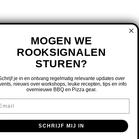
MOGEN WE
ROOKSIGNALEN
STUREN?
MIJN ACCOUNT
REGISTREREN
Schrijf je in en ontvang regelmatig relevante updates over
MIJN BESTELLINGEN
vents, nieuws over workshops, leuke recepten, tips en info
overnieuwe BBQ en Pizza gear.
MIJN TICKETS
MIJN VERLANGLIJST
ail
OURNEREN
SCHRIJF MIJ IN