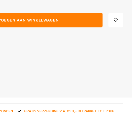
VOEGEN AAN WINKELWAGEN
RZONDEN
GRATIS VERZENDING V.A. €99,- BIJ PAKKET TOT 23KG