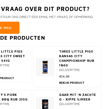
N VRAAG OVER DIT PRODUCT?
 STUUR ONS DIRECT EEN EMAIL MET VRAAG OF OPMERKING.
E-MAIL
RDE PRODUCTEN
 LITTLE PIGS
THREE LITTLE PIGS
S CITY SWEET
KANSAS CITY
 541G
CHAMPIONSHIP RUB
RYTIME
184G
DELIVERYTIME
€14,95
 PRODUCT
BEKIJK PRODUCT
Y'S PORK
GAAR MIT 'N ZACHTE
 BBQ RUB 235G
G - KIPPE SJMEER
RYTIME
DELIVERYTIME