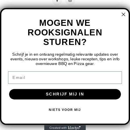
MOGEN WE
ROOKSIGNALEN
STUREN?
CONTACT
KLANTENSERVICE
Schrijf je in en ontvang regelmatig relevante updates over
events, nieuws over workshops, leuke recepten, tips en info
overnieuwe BBQ en Pizza gear.
MIJN ACCOUNT
DOOR HET GEBRUIKEN VAN ONZE WEBSITE, GA JE
Email
AKKOORD MET HET GEBRUIK VAN COOKIES OM ONZE
WEBSITE TE VERBETEREN.
SCHRIJF MIJ IN
DIT BERICHT VERBERGEN
MEER OVER COOKIES »
© COPYRIGHT 2026 BBQ SHOP LIMBURG - POWERED BY
LIGHTSPEED
-
NIETS VOOR MIJ
THEME BY
SHOPMONKEY