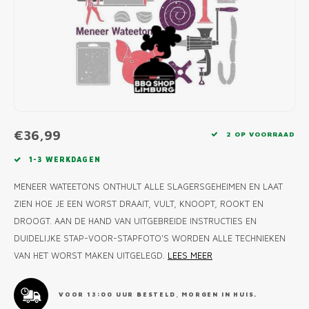
MONO
PREM
BBQ 
LAMP
KLED
PRIM
FUN 
AFDE
PANN
KAMA
PICKL
ROTIS
EMPA
€36,99
2 OP VOORRAAD
1-3 WERKDAGEN
MENEER WATEETONS ONTHULT ALLE SLAGERSGEHEIMEN EN LAAT
ZIEN HOE JE EEN WORST DRAAIT, VULT, KNOOPT, ROOKT EN
DROOGT. AAN DE HAND VAN UITGEBREIDE INSTRUCTIES EN
DUIDELIJKE STAP-VOOR-STAPFOTO'S WORDEN ALLE TECHNIEKEN
VAN HET WORST MAKEN UITGELEGD.
LEES MEER
VOOR 13:00 UUR BESTELD, MORGEN IN HUIS.