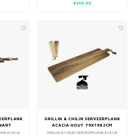
€559,00
N GROOT
ONTWERP BEVAT EEN UITSCHUIFBARE
BQ.
ROESTVRIJSTALEN CONTAINER, WAARDOOR
JE EENVOUDIG
VEERPLANK
GRILLIN & CHILIN SERVEERPLANK
ZWART
ACACIA HOUT 79X19X2CM
LANK ACACIA
GRILLIN & CHILIN SERVEERPLANK ACACIA