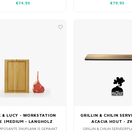
€74,95
€79,95
HET AANSNIJDEN VAN EE
GEBRAAD VAN DE B
K & LUCY - WORKSTATION
GRILLIN & CHILIN SER
E |MEDIUM - LANGHOLZ
ACACIA HOUT - 
79X19X2CM
MPOSANTE SNIJPLANK IS GEMAAKT
GRILLIN & CHILIN SERVEERP