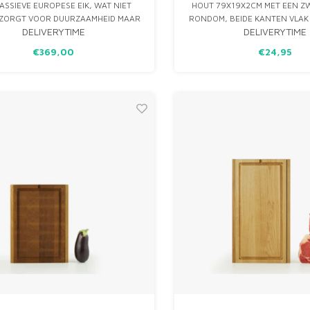
ASSIEVE EUROPESE EIK, WAT NIET
HOUT 79X19X2CM MET EEN Z
 ZORGT VOOR DUURZAAMHEID MAAR
RONDOM, BEIDE KANTEN VLAK
DELIVERYTIME
DELIVERYTIME
EN VLEUGJE ELEGANTIE TOEVOEGT
JOUW KEUKEN. HET BIJZONDERE
€369,00
€24,95
ERP BEVAT EEN UITSCHUIFBARE
RIJSTALEN CONTAINER, WAARDOOR
JE EENVOUDIG