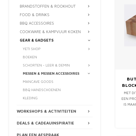
BRANDSTOFFEN & ROOKHOUT
FOOD & DRINKS
BBQ ACCESSOIRES
COOKWARE & KAMPVUUR KOKEN
GEAR & GADGETS
YETI SHOP
BOEKEN
SCHORTEN - LEER & DEMIN
MESSEN & MESSEN ACCESSOIRES
BUT
MANCAVE GOODS
BLOCK
BBQ HANDSCHOENEN
MET DI
KLEDING
EEN PRO
IS MAA
STABIE
WORKSHOPS & ACTIVITEITEN
BIJ G
VOOR H
DEALS & CADEAUINSPIRATIE
PLAN EEN AFSPRAAK