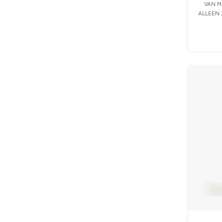
VAN M
ALLEEN
OOK E
AAN 
ONTW
ROESTV