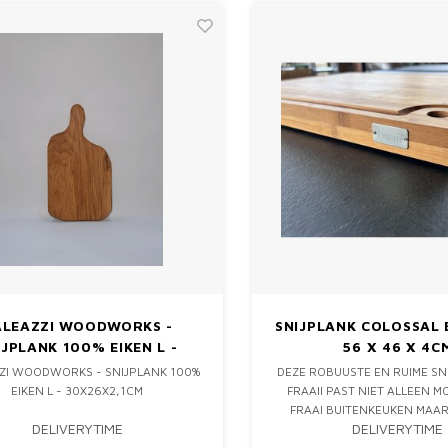
ALEAZZI WOODWORKS -
SNIJPLANK COLOSSAL
IJPLANK 100% EIKEN L -
56 X 46 X 4C
30X26X2,1CM
ZI WOODWORKS - SNIJPLANK 100%
DEZE ROBUUSTE EN RUIME SN
EIKEN L - 30X26X2,1CM
FRAAII PAST NIET ALLEEN M
FRAAI BUITENKEUKEN MAAR
DELIVERYTIME
DELIVERYTIME
EIGENLIJK IN GEEN ENKEL KEUK
SAPGEUL MAAKT DEZE PLANK 