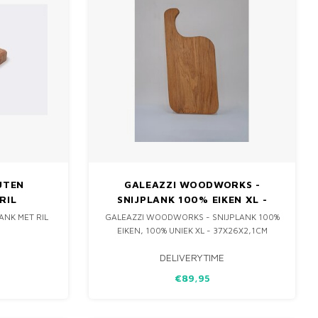
UTEN
GALEAZZI WOODWORKS -
RIL
SNIJPLANK 100% EIKEN XL -
M
37X26X2,1CM
ANK MET RIL
GALEAZZI WOODWORKS - SNIJPLANK 100%
EIKEN, 100% UNIEK XL - 37X26X2,1CM
DELIVERYTIME
€89,95