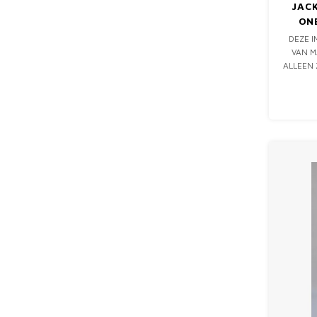
JAC
ON
DEZE I
VAN M
ALLEEN
OOK E
AAN 
ONTW
ROESTV