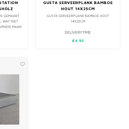
STATION
GUSTA SERVEERPLANK BAMBOE
NGHOLZ
HOUT 14X25CM
 IS GEMAAKT
GUSTA SERVEERPLANK BAMBOE HOUT
, WAT NIET
14X25CM
AMHEID MAAR
DELIVERYTIME
E TOEVOEGT
IJZONDERE
€4,95
CHUIFBARE
R, WAARDOOR