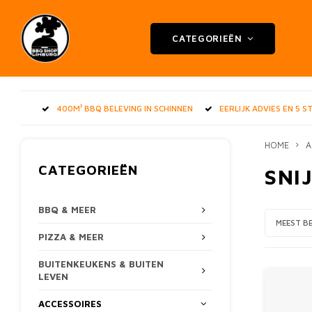
CATEGORIEËN
400M² BBQ BELEVING IN SCHINNEN
EERLIJK ADVIES EN 5 
HOME
A
CATEGORIEËN
SNI
BBQ & MEER
MEEST B
PIZZA & MEER
BUITENKEUKENS & BUITEN
LEVEN
ACCESSOIRES