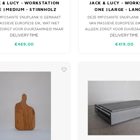
K & LUCY - WORKSTATION
JACK & LUCY - WORK
E |MEDIUM - STIRNHOLZ
ONE |LARGE - LA
MPOSANTE SNIJPLANK IS GEMAAKT
DEZE IMPOSANTE SNIJPLANK
ASSIEVE EUROPESE EIK, WAT NIET
VAN MASSIEVE EUROPESE EIK
 ZORGT VOOR DUURZAAMHEID MAAR
ALLEEN ZORGT VOOR DUURZA
DELIVERYTIME
DELIVERYTIME
EN VLEUGJE ELEGANTIE TOEVOEGT
OOK EEN VLEUGJE ELEGANTI
JOUW KEUKEN. HET BIJZONDERE
AAN JOUW KEUKEN. HET B
€469,00
€419,00
ERP BEVAT EEN UITSCHUIFBARE
ONTWERP BEVAT EEN UITS
RIJSTALEN CONTAINER, WAARDOOR
ROESTVRIJSTALEN CONTAINE
JE EENVOUDIG
JE EENVOUDIG