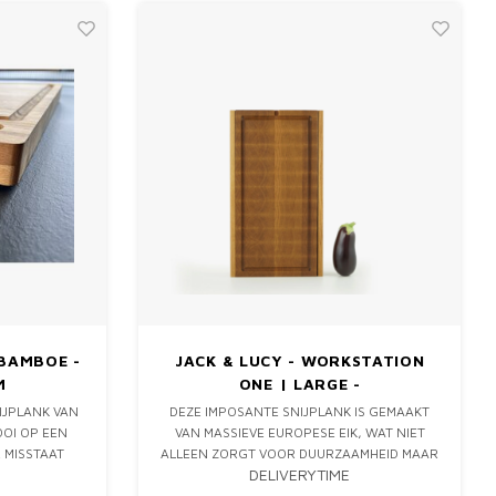
 BAMBOE -
JACK & LUCY - WORKSTATION
M
ONE | LARGE -
STIRNHOLZ/ENDGRAIN
IJPLANK VAN
DEZE IMPOSANTE SNIJPLANK IS GEMAAKT
OOI OP EEN
VAN MASSIEVE EUROPESE EIK, WAT NIET
 MISSTAAT
ALLEEN ZORGT VOOR DUURZAAMHEID MAAR
DELIVERYTIME
EN. DE DIEPE
OOK EEN VLEUGJE ELEGANTIE TOEVOEGT
IDEAAL VOOR
AAN JOUW KEUKEN. HET BIJZONDERE