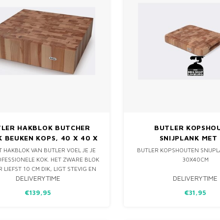
LER HAKBLOK BUTCHER
BUTLER KOPSHO
 BEUKEN KOPS, 40 X 40 X
SNIJPLANK MET 
10 CM
31X27,5X4C
T HAKBLOK VAN BUTLER VOEL JE JE
BUTLER KOPSHOUTEN SNIJPL
FESSIONELE KOK. HET ZWARE BLOK
30X40CM
R LIEFST 10 CM DIK, LIGT STEVIG EN
DELIVERYTIME
DELIVERYTIME
L OP JE AANRECHT EN SCHUIFT NIET
EBRUIK. DIT HAKBLOK GEBRUIK JE
€139,95
€31,95
ET MEEST UITEENLOPENDE SNIJ- EN
HAKWERK.