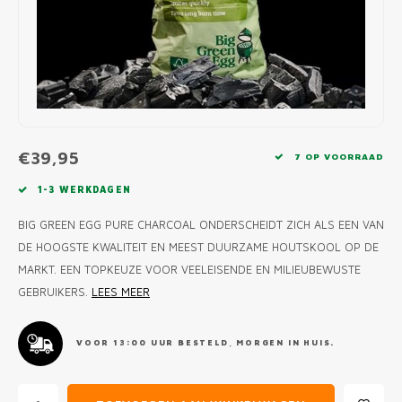
MONO
PREM
BBQ 
LAMP
KLED
PRIM
FUN 
AFDE
PANN
KAMA
PICKL
ROTIS
EMPA
€39,95
7 OP VOORRAAD
1-3 WERKDAGEN
BIG GREEN EGG PURE CHARCOAL ONDERSCHEIDT ZICH ALS EEN VAN
DE HOOGSTE KWALITEIT EN MEEST DUURZAME HOUTSKOOL OP DE
MARKT. EEN TOPKEUZE VOOR VEELEISENDE EN MILIEUBEWUSTE
GEBRUIKERS.
LEES MEER
VOOR 13:00 UUR BESTELD, MORGEN IN HUIS.