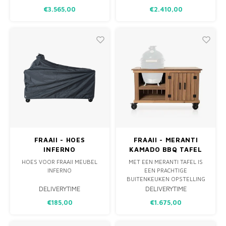
WARMTE, SCHOONHEID EN
KOOKPLEZIER AAN KUNT
€3.565,00
€2.410,00
AMBIANCE MET DE FRAAII
BELEVEN MET FAMILIE EN
STALEN FRAKÉ INFERNO
VRIENDEN! DE HANDIGE
VUURTAFEL. DEZE
OPBERGKASTJES KUNT U AL
MEESTERLIJKE CREATIE IS NIET
UW ACCESSOIRES IN KWIJT,
ALLEEN EEN BRON VAN
ZODAT DEZE NETJES ZIJN
COMFORTABELE WARMTE,
OPGEBORGEN.
MAAR OOK EEN PRACHTIG
STUK BUITENMEUBI
DE GUNS
FRAAII - HOES
FRAAII - MERANTI
INFERNO
KAMADO BBQ TAFEL
STORAGE
HOES VOOR FRAAII MEUBEL
MET EEN MERANTI TAFEL IS
INFERNO
EEN PRACHTIGE
BUITENKEUKEN OPSTELLING
WAAR U VEEL KOOKPLEZIER
DELIVERYTIME
DELIVERYTIME
AAN KUNT BELEVEN MET UW
€185,00
€1.675,00
FAMILIE EN VRIENDEN! DE
HANDIGE OPBERGKASTJES
KUNT U AL UW ACCESSOIRES