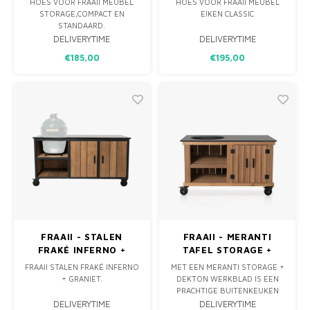
HOES VOOR FRAAII MEUBEL
HOES VOOR FRAAII MEUBEL
STORAGE,COMPACT EN
EIKEN CLASSIC
STANDAARD.
DELIVERYTIME
DELIVERYTIME
€185,00
€195,00
FRAAII - STALEN
FRAAII - MERANTI
FRAKÉ INFERNO +
TAFEL STORAGE +
GRANIET
DEKTON
FRAAII STALEN FRAKÉ INFERNO
MET EEN MERANTI STORAGE +
+ GRANIET.
DEKTON WERKBLAD IS EEN
PRACHTIGE BUITENKEUKEN
BETREED EEN WERELD VAN
OPSTELLING WAAR JE VEEL
DELIVERYTIME
DELIVERYTIME