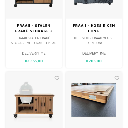
MONO
PREM
BBQ 
LAMP
KLED
PRIM
FUN 
AFDE
PANN
FRAAII - STALEN
FRAAII - HOES EIKEN
FRAKÉ STORAGE +
LONG
KAMA
PICKL
ROTIS
GRANIET
FRAAII STALEN FRAKÉ
HOES VOOR FRAAII MEUBEL
STORAGE MET GRANIET BLAD
EIKEN LONG
EMPA
ERVAAR DE ULTIEME
DELIVERYTIME
DELIVERYTIME
VEELZIJDIGHEID EN MODERNE
€3.355,00
€205,00
STIJL MET DE FRAAII STALEN
FRAKÉ STORAGE
BUITENKEUKEN EN
BUITENMEUBEL. DIT
OPVALLENDE EN FUNCTIONELE
MEUBELSTUK IS ONTWORPEN
OM ZOWEL EEN
INDRUKWEKKENDE
BUITENKEUK