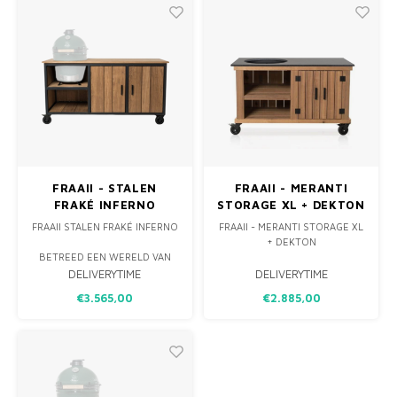
IN KWIJT, ZODAT DEZE NETJES
ZIJN OPGEBORGEN.
FRAAII - STALEN
FRAAII - MERANTI
FRAKÉ INFERNO
STORAGE XL + DEKTON
FRAAII STALEN FRAKÉ INFERNO
FRAAII - MERANTI STORAGE XL
+ DEKTON
BETREED EEN WERELD VAN
WARMTE, SCHOONHEID EN
DELIVERYTIME
DELIVERYTIME
AMBIANCE MET DE FRAAII
€3.565,00
€2.885,00
STALEN FRAKÉ INFERNO
VUURTAFEL. DEZE
MEESTERLIJKE CREATIE IS NIET
ALLEEN EEN BRON VAN
COMFORTABELE WARMTE,
MAAR OOK EEN PRACHTIG
STUK BUITENMEUBILAIR DAT E