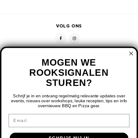
VOLG ONS
MOGEN WE
ROOKSIGNALEN
STUREN?
CONTACT
KLANTENSERVICE
Schrijf je in en ontvang regelmatig relevante updates over
events, nieuws over workshops, leuke recepten, tips en info
overnieuwe BBQ en Pizza gear.
MIJN ACCOUNT
DOOR HET GEBRUIKEN VAN ONZE WEBSITE, GA JE
Email
AKKOORD MET HET GEBRUIK VAN COOKIES OM ONZE
WEBSITE TE VERBETEREN.
SCHRIJF MIJ IN