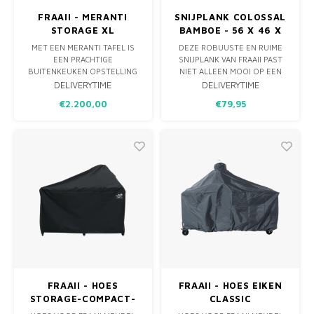
FRAAII - MERANTI
SNIJPLANK COLOSSAL
STORAGE XL
BAMBOE - 56 X 46 X
4CM
MET EEN MERANTI TAFEL IS
DEZE ROBUUSTE EN RUIME
EEN PRACHTIGE
SNIJPLANK VAN FRAAII PAST
BUITENKEUKEN OPSTELLING
NIET ALLEEN MOOI OP EEN
WAAR U VEEL KOOKPLEZIER
FRAAI BUITENKEUKEN MAAR
DELIVERYTIME
DELIVERYTIME
AAN KUNT BELEVEN MET UW
MISSTAAT EIGENLIJK IN GEEN
€2.200,00
€79,95
FAMILIE EN VRIENDEN! DE
ENKEL KEUKEN. DE DIEPE
HANDIGE OPBERGKASTJES
SAPGEUL MAAKT DEZE PLANK
KUNT U AL UW ACCESSOIRES
IDEAAL VOOR HET
IN KWIJT, ZODAT DEZE NETJES
AANSNIJDEN VAN EEN GROOT
ZIJN OPGEBORGEN.
GEBRAAD VAN DE BBQ.
FRAAII - HOES
FRAAII - HOES EIKEN
STORAGE-COMPACT-
CLASSIC
STANDAARD