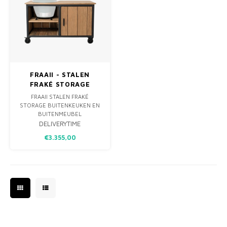
FRAAII - STALEN
FRAKÉ STORAGE
FRAAII STALEN FRAKÉ
STORAGE BUITENKEUKEN EN
BUITENMEUBEL
DELIVERYTIME
ERVAAR DE ULTIEME
€3.355,00
VEELZIJDIGHEID EN MODERNE
STIJL MET DE FRAAII STALEN
FRAKÉ STORAGE
BUITENKEUKEN EN
BUITENMEUBEL. DIT
OPVALLENDE EN FUNCTIONELE
MEUBELSTUK IS ONTWORPEN
OM ZOWEL EEN
INDRUKWEKKEND