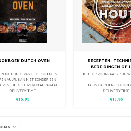
OOKBOEK DUTCH OVEN
RECEPTEN, TECHNI
BEREIDINGEN OP
EN DIE HOUDT VAN HETE KOLEN EN
HOUT OP VOORRAAD? ZOU W
PEN VUUR, KAN NIET ZONDER EEN
OVEN! DIT GIETIJZEREN APPARAAT
TECHNIEKEN & RECEPTEN 
DELIVERYTIME
DELIVERYTIME
DE ABSOLUTE DROOM VAN IEDERE
BEREIDEN VAN GERECHTEN
BUITENKOK.
€16,95
€15,95
KOKEN OP EEN PLANK IS DE 
MANIER OM UW ETEN TE VOOR
SUBTIELE SMAAK EN HET HEER
VAN ROOK.
EN HET MOOIE IS DAT U 
EKEKEN