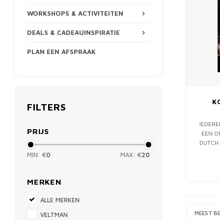
WORKSHOPS & ACTIVITEITEN
DEALS & CADEAUINSPIRATIE
PLAN EEN AFSPRAAK
K
FILTERS
IEDERE
PRIJS
EEN O
DUTCH 
IS 
MIN: €
0
MAX: €
20
MERKEN
ALLE MERKEN
MEEST B
VELTMAN