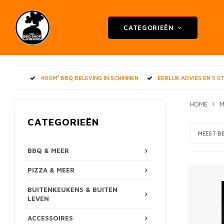
CATEGORIEËN
400M² BBQ BELEVING IN SCHINNEN
EERLIJK ADVIES EN 5 
HOME
M
CATEGORIEËN
MEEST B
BBQ & MEER
PIZZA & MEER
BUITENKEUKENS & BUITEN
LEVEN
ACCESSOIRES