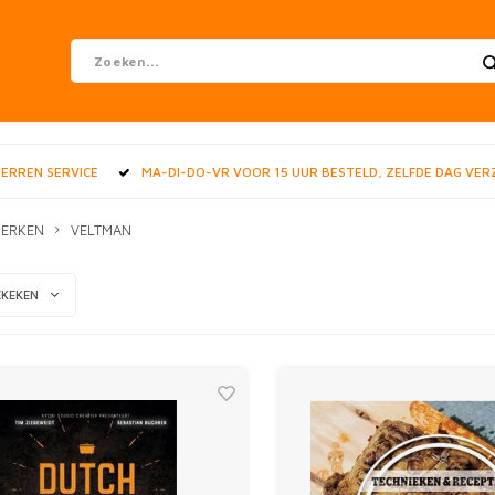
STERREN SERVICE
MA-DI-DO-VR VOOR 15 UUR BESTELD, ZELFDE DAG VE
ERKEN
VELTMAN
EKEKEN