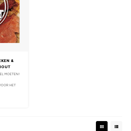
EKEN &
 HOUT
EL MOETEN!
VOOR HET
 OP HOUT.
EENVOUDIGSTE
ZIEN VAN DE
LIJKE AROMA
GEEN S