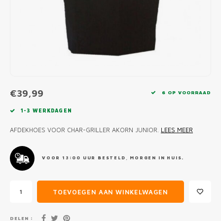
MONO
PREM
BBQ 
LAMP
KLED
PRIM
FUN 
AFDE
PANN
KAMA
PICKL
ROTIS
EMPA
€39,99
6 OP VOORRAAD
1-3 WERKDAGEN
AFDEKHOES VOOR CHAR-GRILLER AKORN JUNIOR.
LEES MEER
VOOR 13:00 UUR BESTELD, MORGEN IN HUIS.
TOEVOEGEN AAN WINKELWAGEN
DELEN :