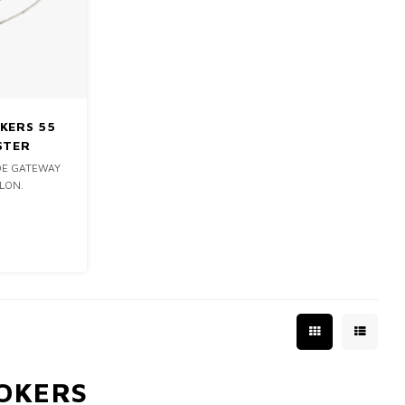
KERS 55
STER
DE GATEWAY
LON.
OKERS