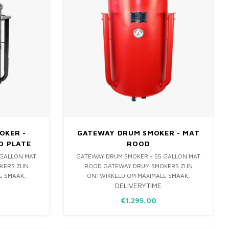
OKER -
GATEWAY DRUM SMOKER - MAT
O PLATE
ROOD
 GALLON MAT
GATEWAY DRUM SMOKER - 55 GALLON MAT
ERS ZIJN
ROOD GATEWAY DRUM SMOKERS ZIJN
E SMAAK,
ONTWIKKELD OM MAXIMALE SMAAK,
DELIVERYTIME
ALEN UIT JE
SAPPIGHEID & MALSHEID TE HALEN UIT JE
E EN
BARBECUE. HET UNIEKE EN
€1.295,00
P VAN DE
ONOVERTROFFEN ONTWERP VAN DE
SPECIFIEK
GATEWAY DRUM SMOKER IS SPECIFIEK
& SLOW BARB
ONTWIKKELD OM JOUW LOW & SLOW BARB