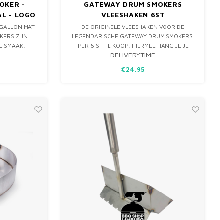
OKER -
GATEWAY DRUM SMOKERS
L - LOGO
VLEESHAKEN 6ST
 GALLON MAT
DE ORIGINELE VLEESHAKEN VOOR DE
ERS ZIJN
LEGENDARISCHE GATEWAY DRUM SMOKERS.
E SMAAK,
PER 6 ST TE KOOP, HIERMEE HANG JE JE
DELIVERYTIME
ALEN UIT JE
DRUMSMOKER VOL MET RIBBEN OF ANDERE
E EN
STUKKEN VLEES.
€24,95
P VAN DE
SPECIFIEK
& SLOW BARB