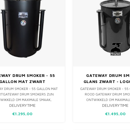
EWAY DRUM SMOKER - 55
GATEWAY DRUM SM
GALLON MAT ZWART
GLANS ZWART - LOG
Y DRUM SMOKER - 55 GALLON MAT
GATEWAY DRUM SMOKER - 55
TGATEWAY DRUM SMOKERS ZIJN
ROOD GATEWAY DRUM SMOK
WIKKELD OM MAXIMALE SMAAK,
ONTWIKKELD OM MAXIMAL
DELIVERYTIME
DELIVERYTIME
HEID & MALSHEID TE HALEN UIT JE
SAPPIGHEID & MALSHEID TE H
BARBECUE. HET UNIEKE EN
BARBECUE. HET UNIEK
€1.295,00
€1.495,00
VERTROFFEN ONTWERP VAN DE
ONOVERTROFFEN ONTWER
WAY DRUM SMOKER IS SPECIFIEK
GATEWAY DRUM SMOKER IS 
KELD OM JOUW LOW & SLOW BARB
ONTWIKKELD OM JOUW LOW 