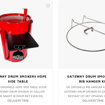
WAY DRUM SMOKERS HDPE
GATEWAY DRUM SMO
SIDE TABLE
RIB HANGER K
 ORIGINELE HDPE SIDE TABLE VOOR
DE ORIGINELE RIB HANGER K
TEWAY DRUM SMOKER 55 GALLON
GATEWAY DRUM SMOKER 55 GA
JE NAAST JE DRUM NET EVEN DIE
BESTAAT UIT HET OPHANG
DELIVERYTIME
DELIVERYTIME
RUIMTE VOOR JE THERMOMETERS,
WAAR JE IN TWEE RIJEN RIBB
RUBS & VLEES.
BRISKETS, BOSTON BUTTS OF