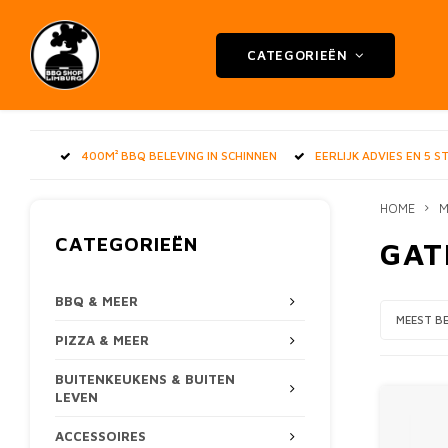
CATEGORIEËN
400M² BBQ BELEVING IN SCHINNEN
EERLIJK ADVIES EN 5 
HOME
M
CATEGORIEËN
GAT
BBQ & MEER
MEEST B
PIZZA & MEER
BUITENKEUKENS & BUITEN
LEVEN
ACCESSOIRES