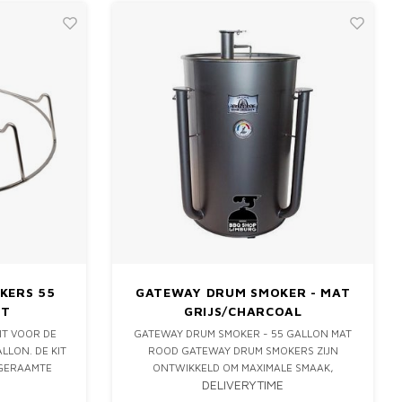
KERS 55
GATEWAY DRUM SMOKER - MAT
IT
GRIJS/CHARCOAL
IT VOOR DE
GATEWAY DRUM SMOKER - 55 GALLON MAT
LLON. DE KIT
ROOD GATEWAY DRUM SMOKERS ZIJN
 GERAAMTE
ONTWIKKELD OM MAXIMALE SMAAK,
DELIVERYTIME
EN, MAAR OOK
SAPPIGHEID & MALSHEID TE HALEN UIT JE
 PICANHA'S
BARBECUE. HET UNIEKE EN