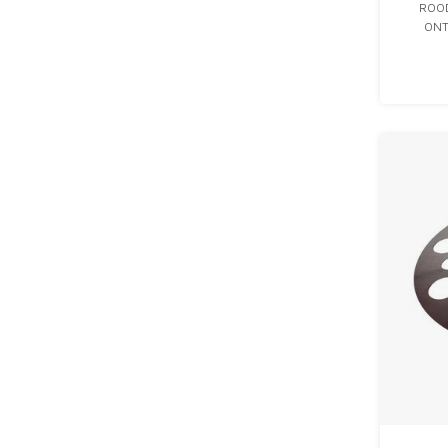
ROOD
ONT
SAPPIG
ONO
GATE
ONTWIK