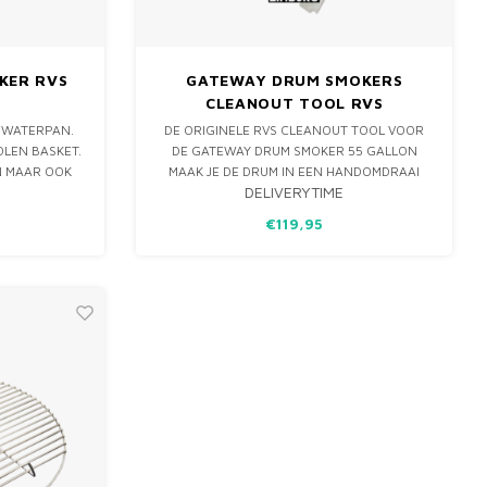
KER RVS
GATEWAY DRUM SMOKERS
CLEANOUT TOOL RVS
 WATERPAN.
DE ORIGINELE RVS CLEANOUT TOOL VOOR
LEN BASKET.
DE GATEWAY DRUM SMOKER 55 GALLON
N MAAR OOK
MAAK JE DE DRUM IN EEN HANDOMDRAAI
DELIVERYTIME
 ZONE TE
SCHOON EN TIL JE MET GEMAK DE
KOLENMAND ERUIT ZONDER OVER DE RAND
€119,95
TE HOEVEN HANGEN.