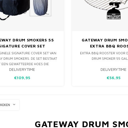
EWAY DRUM SMOKERS 55
GATEWAY DRUM SMO
SIGATURE COVER SET
EXTRA BBQ ROO
GINELE SIGNATURE COVER SET VAN
EXTRA BBQ ROOSTER VOOR 
Y DRUM SMOKERS. DE SET BESTAAT
DRUM SMOKER 55 GAL
T EEN GEWATTEERDE HOES DIE
DELIVERYTIME
DELIVERYTIME
ADIGING TIJDENS BIJVOORBEELD
RT VERMINDERT. NATUURLIJK IS ER
€109,95
€56,95
EEN WEER EN WIND BESTENDIGE,
LERENDE HOES INBEGREPEN ZODAT
JE JE GATEW
EKEKEN
GATEWAY DRUM SM