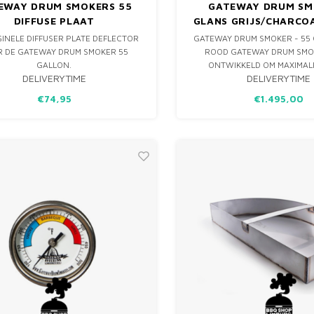
EWAY DRUM SMOKERS 55
GATEWAY DRUM SM
DIFFUSE PLAAT
GLANS GRIJS/CHARCOA
PLATE
GINELE DIFFUSER PLATE DEFLECTOR
GATEWAY DRUM SMOKER - 55
 DE GATEWAY DRUM SMOKER 55
ROOD GATEWAY DRUM SMOK
GALLON.
ONTWIKKELD OM MAXIMAL
DELIVERYTIME
DELIVERYTIME
SAPPIGHEID & MALSHEID TE H
BARBECUE. HET UNIEK
€74,95
€1.495,00
ONOVERTROFFEN ONTWER
GATEWAY DRUM SMOKER IS 
ONTWIKKELD OM JOUW LOW 