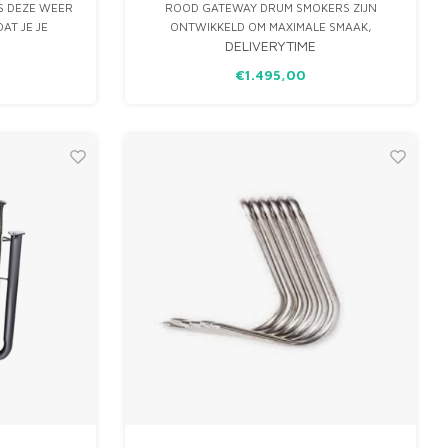
S DEZE WEER
ROOD GATEWAY DRUM SMOKERS ZIJN
AT JE JE
ONTWIKKELD OM MAXIMALE SMAAK,
DELIVERYTIME
OON BUITEN
SAPPIGHEID & MALSHEID TE HALEN UIT JE
N.
BARBECUE. HET UNIEKE EN
€1.495,00
ONOVERTROFFEN ONTWERP VAN DE
GATEWAY DRUM SMOKER IS SPECIFIEK
ONTWIKKELD OM JOUW LOW & SLOW BARB