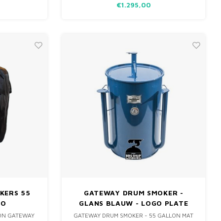
€1.295,00
TUURLIJK
ONOVERTROFFEN ONTWERP VAN DE
NDE GATEWAY
GATEWAY DRUM SMOKER IS SPECIFIEK
ONTWIKKELD OM JOUW LOW & SLOW BARB
KERS 55
GATEWAY DRUM SMOKER -
GO
GLANS BLAUW - LOGO PLATE
LON GATEWAY
GATEWAY DRUM SMOKER - 55 GALLON MAT