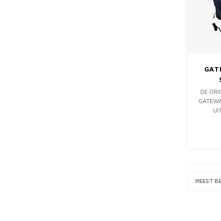
GAT
DE ORI
GATEWA
UI
BESCH
TRANSPO
OOK 
VENTI
MEEST B