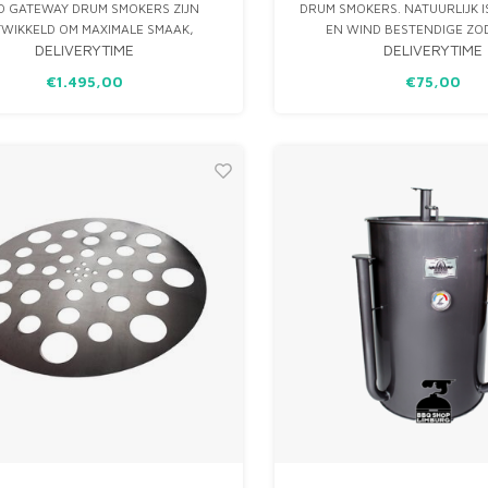
 GATEWAY DRUM SMOKERS ZIJN
DRUM SMOKERS. NATUURLIJK I
WIKKELD OM MAXIMALE SMAAK,
EN WIND BESTENDIGE ZOD
DELIVERYTIME
DELIVERYTIME
HEID & MALSHEID TE HALEN UIT JE
GATEWAY DRUM SMOKER GEW
BARBECUE. HET UNIEKE EN
KUNT LATEN STAA
€1.495,00
€75,00
VERTROFFEN ONTWERP VAN DE
WAY DRUM SMOKER IS SPECIFIEK
KELD OM JOUW LOW & SLOW BARB