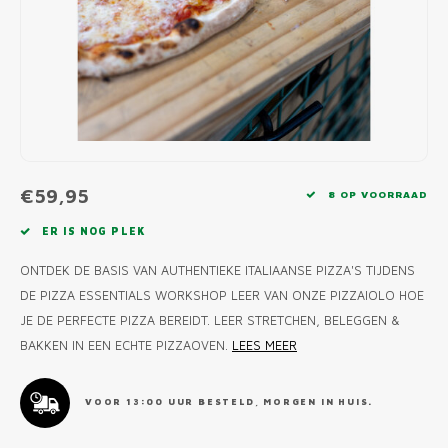
MONO
PREM
BBQ 
LAMP
KLED
PRIM
FUN 
AFDE
PANN
KAMA
PICKL
ROTIS
EMPA
€59,95
8 OP VOORRAAD
ER IS NOG PLEK
ONTDEK DE BASIS VAN AUTHENTIEKE ITALIAANSE PIZZA'S TIJDENS
DE PIZZA ESSENTIALS WORKSHOP LEER VAN ONZE PIZZAIOLO HOE
JE DE PERFECTE PIZZA BEREIDT. LEER STRETCHEN, BELEGGEN &
BAKKEN IN EEN ECHTE PIZZAOVEN.
LEES MEER
VOOR 13:00 UUR BESTELD, MORGEN IN HUIS.