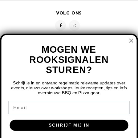
VOLG ONS
MOGEN WE
ROOKSIGNALEN
STUREN?
CONTACT
KLANTENSERVICE
Schrijf je in en ontvang regelmatig relevante updates over
events, nieuws over workshops, leuke recepten, tips en info
overnieuwe BBQ en Pizza gear.
MIJN ACCOUNT
DOOR HET GEBRUIKEN VAN ONZE WEBSITE, GA JE
Email
AKKOORD MET HET GEBRUIK VAN COOKIES OM ONZE
WEBSITE TE VERBETEREN.
SCHRIJF MIJ IN
DIT BERICHT VERBERGEN
MEER OVER COOKIES »