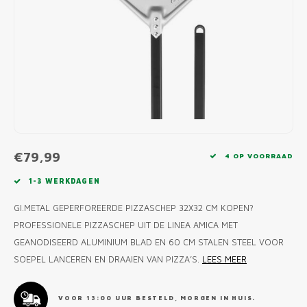
MONO
PREM
BBQ 
LAMP
KLED
PRIM
FUN 
AFDE
PANN
KAMA
PICKL
ROTIS
EMPA
€79,99
4 OP VOORRAAD
1-3 WERKDAGEN
GI.METAL GEPERFOREERDE PIZZASCHEP 32X32 CM KOPEN?
PROFESSIONELE PIZZASCHEP UIT DE LINEA AMICA MET
GEANODISEERD ALUMINIUM BLAD EN 60 CM STALEN STEEL VOOR
SOEPEL LANCEREN EN DRAAIEN VAN PIZZA’S.
LEES MEER
VOOR 13:00 UUR BESTELD, MORGEN IN HUIS.