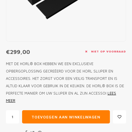
MONO
PREM
BBQ 
LAMP
KLED
PRIM
FUN 
AFDE
PANN
KAMA
PICKL
ROTIS
EMPA
€299,00
NIET OP VOORRAAD
MET DE HORL® BOX HEBBEN WE EEN EXCLUSIEVE
OPBERGOPLOSSING GECREËERD VOOR DE HORL SLIJPER EN
ACCESSOIRES. HET ZORGT VOOR EEN VEILIG TRANSPORT EN IS
ALTIJD KLAAR VOOR GEBRUIK IN DE KEUKEN. DE HORL® BOX IS DE
PERFECTE MANIER OM UW SLIJPER EN AL ZIJN ACCESSOI
LEES
MEER
TOEVOEGEN AAN WINKELWAGEN