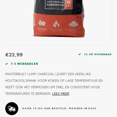
MONO
PREM
BBQ 
LAMP
KLED
PRIM
FUN 
AFDE
PANN
KAMA
PICKL
ROTIS
EMPA
€22,99
12 OP VOORRAAD
1-3 WERKDAGEN
MASTERBUILT LUMP CHARCOAL LEVERT EEN HEERLIJKE
HOUTSKOOLSMAAK VOOR KOKEN OP LAGE TEMPERATUUR EN
HEEFT OOK HET VERMOGEN OM SNEL EN CONSISTENT HOGE
TEMPERATUREN TE BEREIKEN.
LEES MEER
VOOR 13:00 UUR BESTELD, MORGEN IN HUIS.