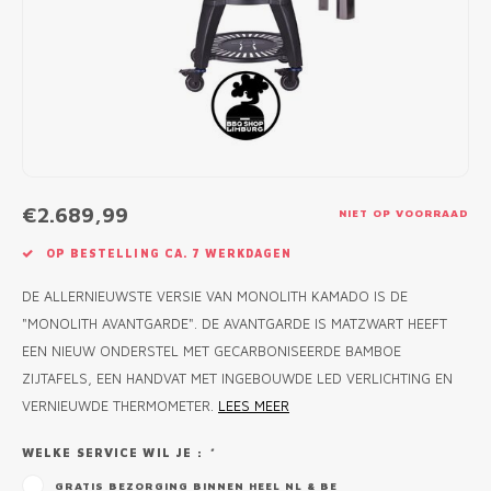
MONO
PREM
BBQ 
LAMP
KLED
PRIM
FUN 
AFDE
PANN
KAMA
PICKL
ROTIS
EMPA
€2.689,99
NIET OP VOORRAAD
OP BESTELLING CA. 7 WERKDAGEN
DE ALLERNIEUWSTE VERSIE VAN MONOLITH KAMADO IS DE
"MONOLITH AVANTGARDE". DE AVANTGARDE IS MATZWART HEEFT
EEN NIEUW ONDERSTEL MET GECARBONISEERDE BAMBOE
ZIJTAFELS, EEN HANDVAT MET INGEBOUWDE LED VERLICHTING EN
VERNIEUWDE THERMOMETER.
LEES MEER
WELKE SERVICE WIL JE :
*
GRATIS BEZORGING BINNEN HEEL NL & BE