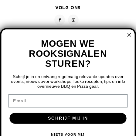
VOLG ONS
MOGEN WE
ROOKSIGNALEN
STUREN?
CONTACT
KLANTENSERVICE
Schrijf je in en ontvang regelmatig relevante updates over
events, nieuws over workshops, leuke recepten, tips en info
overnieuwe BBQ en Pizza gear.
MIJN ACCOUNT
DOOR HET GEBRUIKEN VAN ONZE WEBSITE, GA JE
Email
AKKOORD MET HET GEBRUIK VAN COOKIES OM ONZE
WEBSITE TE VERBETEREN.
SCHRIJF MIJ IN
DIT BERICHT VERBERGEN
MEER OVER COOKIES »
© COPYRIGHT 2026 BBQ SHOP LIMBURG - POWERED BY
LIGHTSPEED
-
NIETS VOOR MIJ