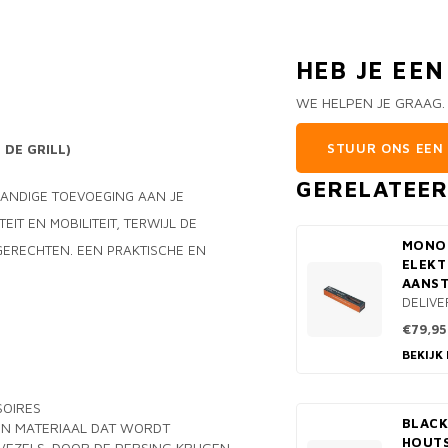
HEB JE EE
WE HELPEN JE GRAAG.
STUUR ONS EEN 
 DE GRILL)
GERELATEE
HANDIGE TOEVOEGING AAN JE
EIT EN MOBILITEIT, TERWIJL DE
MONO
GERECHTEN. EEN PRAKTISCHE EN
ELEKT
AANS
DELIVE
€79,95
BEKIJK
SOIRES
BLACK
EEN MATERIAAL DAT WORDT
HOUTS
ZELS. DOOR DE PERSING KRIJGEN