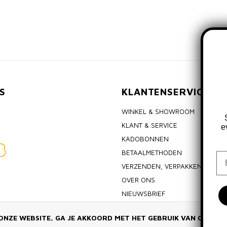
S
KLANTENSERVICE
WINKEL & SHOWROOM
KLANT & SERVICE
e
KADOBONNEN
BETAALMETHODEN
Em
VERZENDEN, VERPAKKEN & RET
OVER ONS
NIEUWSBRIEF
ALGEMENE VOORWAARDEN
ONZE WEBSITE, GA JE AKKOORD MET HET GEBRUIK VAN COOKIE
PRIVACY POLICY