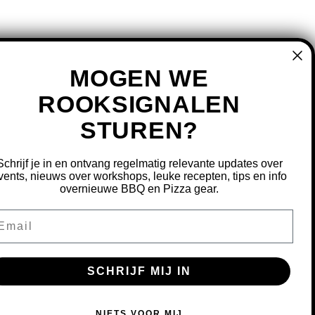
MOGEN WE
ROOKSIGNALEN
STUREN?
MIJN ACCOUNT
REGISTREREN
Schrijf je in en ontvang regelmatig relevante updates over
MIJN BESTELLINGEN
vents, nieuws over workshops, leuke recepten, tips en info
overnieuwe BBQ en Pizza gear.
MIJN TICKETS
MIJN VERLANGLIJST
ail
OURNEREN
SCHRIJF MIJ IN
S OM ONZE WEBSITE TE VERBETEREN.
NIETS VOOR MIJ