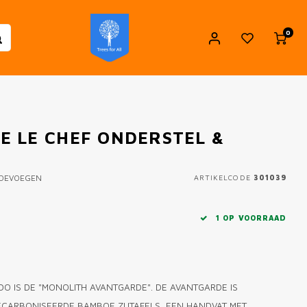
0
 LE CHEF ONDERSTEL &
TOEVOEGEN
ARTIKELCODE
301039
1 OP VOORRAAD
O IS DE "MONOLITH AVANTGARDE". DE AVANTGARDE IS
CARBONISEERDE BAMBOE ZIJTAFELS, EEN HANDVAT MET