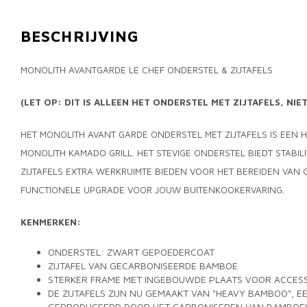
BESCHRIJVING
MONOLITH AVANTGARDE LE CHEF ONDERSTEL & ZIJTAFELS
(LET OP: DIT IS ALLEEN HET ONDERSTEL MET ZIJTAFELS, NIET
HET MONOLITH AVANT GARDE ONDERSTEL MET ZIJTAFELS IS EEN 
MONOLITH KAMADO GRILL. HET STEVIGE ONDERSTEL BIEDT STABILIT
ZIJTAFELS EXTRA WERKRUIMTE BIEDEN VOOR HET BEREIDEN VAN 
FUNCTIONELE UPGRADE VOOR JOUW BUITENKOOKERVARING.
KENMERKEN:
ONDERSTEL: ZWART GEPOEDERCOAT
ZIJTAFEL VAN GECARBONISEERDE BAMBOE
STERKER FRAME MET INGEBOUWDE PLAATS VOOR ACCES
DE ZIJTAFELS ZIJN NU GEMAAKT VAN "HEAVY BAMBOO", 
GEPRODUCEERD DOOR HET CARBONISEREN VAN BAMBOEVE