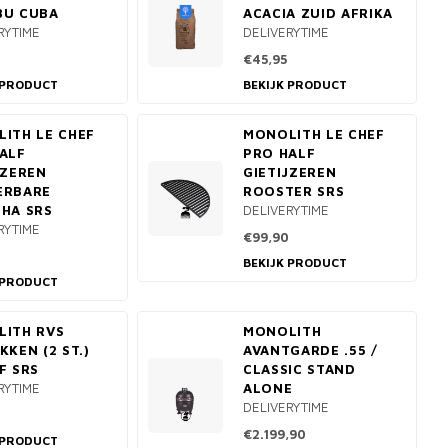
BU CUBA
ACACIA ZUID AFRIKA
RYTIME
DELIVERYTIME
€45,95
 PRODUCT
BEKIJK PRODUCT
ITH LE CHEF
MONOLITH LE CHEF
ALF
PRO HALF
JZEREN
GIETIJZEREN
ERBARE
ROOSTER SRS
HA SRS
DELIVERYTIME
RYTIME
€99,90
BEKIJK PRODUCT
 PRODUCT
ITH RVS
MONOLITH
KKEN (2 ST.)
AVANTGARDE .55 /
F SRS
CLASSIC STAND
RYTIME
ALONE
DELIVERYTIME
0
€2.199,90
 PRODUCT