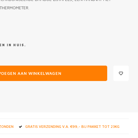
 THERMOMETER.
N IN HUIS.
VOEGEN AAN WINKELWAGEN
RZONDEN
GRATIS VERZENDING V.A. €99,- BIJ PAKKET TOT 23KG