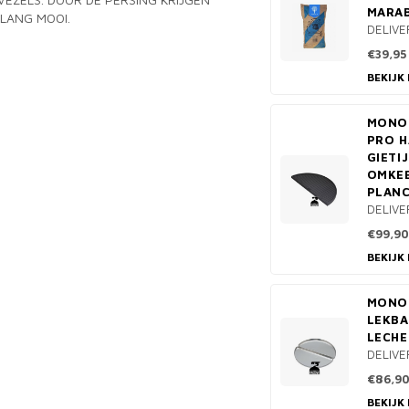
MARA
LANG MOOI.
DELIVE
€39,95
BEKIJK
MONOL
PRO H
GIETI
OMKE
PLANC
DELIVE
€99,90
BEKIJK
MONOL
LEKBA
LECHE
DELIVE
€86,9
BEKIJK