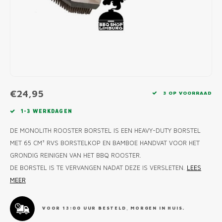
MONO
PREM
BBQ 
LAMP
KLED
PRIM
FUN 
AFDE
PANN
KAMA
PICKL
ROTIS
EMPA
€24,95
3 OP VOORRAAD
1-3 WERKDAGEN
DE MONOLITH ROOSTER BORSTEL IS EEN HEAVY-DUTY BORSTEL
MET 65 CM² RVS BORSTELKOP EN BAMBOE HANDVAT VOOR HET
GRONDIG REINIGEN VAN HET BBQ ROOSTER.
DE BORSTEL IS TE VERVANGEN NADAT DEZE IS VERSLETEN.
LEES
MEER
VOOR 13:00 UUR BESTELD, MORGEN IN HUIS.