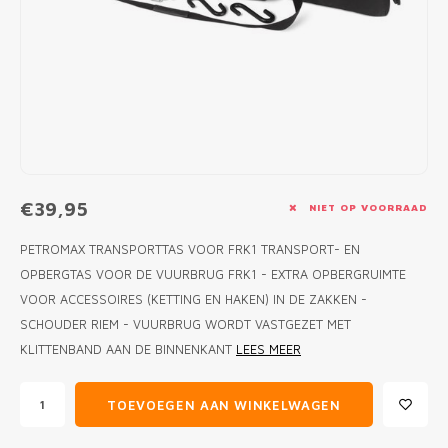
MONO
PREM
BBQ 
LAMP
KLED
PRIM
FUN 
AFDE
PANN
KAMA
PICKL
ROTIS
EMPA
€39,95
NIET OP VOORRAAD
PETROMAX TRANSPORTTAS VOOR FRK1 TRANSPORT- EN
OPBERGTAS VOOR DE VUURBRUG FRK1 - EXTRA OPBERGRUIMTE
VOOR ACCESSOIRES (KETTING EN HAKEN) IN DE ZAKKEN -
SCHOUDER RIEM - VUURBRUG WORDT VASTGEZET MET
KLITTENBAND AAN DE BINNENKANT
LEES MEER
TOEVOEGEN AAN WINKELWAGEN