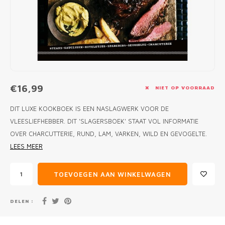
MONO
PREM
BBQ 
LAMP
KLED
PRIM
FUN 
AFDE
PANN
KAMA
PICKL
ROTIS
EMPA
€16,99
NIET OP VOORRAAD
DIT LUXE KOOKBOEK IS EEN NASLAGWERK VOOR DE
VLEESLIEFHEBBER. DIT 'SLAGERSBOEK' STAAT VOL INFORMATIE
OVER CHARCUTTERIE, RUND, LAM, VARKEN, WILD EN GEVOGELTE.
LEES MEER
TOEVOEGEN AAN WINKELWAGEN
DELEN :