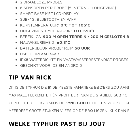
2 DRAADLOZE PROBES
6 SENSOREN PER PROBE (5 INTERN + 1 OMGEVING)
SMART BASE MET LCD-DISPLAY
SUB-1G, BLUETOOTH EN WI-FI
KERNTEMPERATUUR:
0°C TOT 105°C
OMGEVINGSTEMPERATUUR:
TOT 550°C
BEREIK: CA.
900 M OPEN TERREIN / 200 M GESLOTEN 
NAUWKEURIGHEID:
±0,3°C
BATTERIJDUUR PROBE: RUIM
50 UUR
USB-C OPLAADBAAR
IPX8 WATERDICHTE EN VAATWASSERBESTENDIGE PROBES
GESCHIKT VOOR IOS EN ANDROID
TIP VAN RICK
DIT IS DE TYPHUR DIE IK DE MEESTE FANATIEKE BBQ'ERS ZOU A
MAXIMALE FLEXIBILITEIT ÉN PROFITEERT VAN DE STABIELE SUB-1G
GERECHT TEGELIJK? DAN IS DE
SYNC GOLD LITE
EEN VOORDELIGE
MEERDERE GROTE STUKKEN VLEES OP DE BBQ LIGGEN, KIJK DAN
WELKE TYPHUR PAST BIJ JOU?