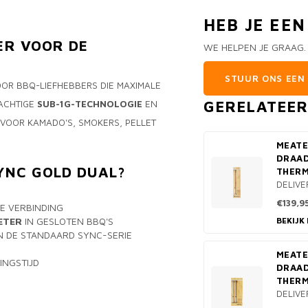
HEB JE EE
ER VOOR DE
WE HELPEN JE GRAAG.
STUUR ONS EEN 
OOR BBQ-LIEFHEBBERS DIE MAXIMALE
GERELATEE
RACHTIGE
SUB-1G-TECHNOLOGIE
EN
L VOOR KAMADO'S, SMOKERS, PELLET
MEATE
DRAA
YNC GOLD DUAL?
THER
DELIVE
€139,9
E VERBINDING
ETER
IN GESLOTEN BBQ'S
BEKIJK
 DE STANDAARD SYNC-SERIE
MEAT
INGSTIJD
DRAA
THERM
DELIVE