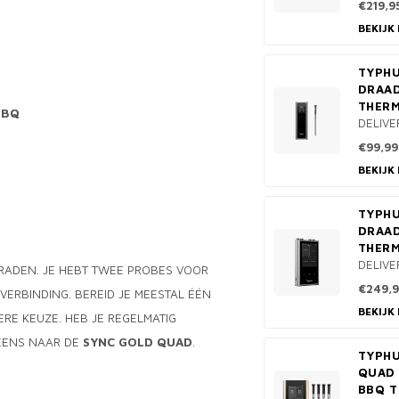
€219,9
BEKIJK
TYPHU
DRAA
THER
BBQ
DELIVE
€99,99
BEKIJK
TYPHU
DRAA
THER
DELIVE
ANRADEN. JE HEBT TWEE PROBES VOOR
€249,9
-VERBINDING. BEREID JE MEESTAL ÉÉN
BEKIJK
RE KEUZE. HEB JE REGELMATIG
 EENS NAAR DE
SYNC GOLD QUAD
.
TYPHU
QUAD
BBQ 