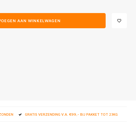
VOEGEN AAN WINKELWAGEN
RZONDEN
GRATIS VERZENDING V.A. €99,- BIJ PAKKET TOT 23KG