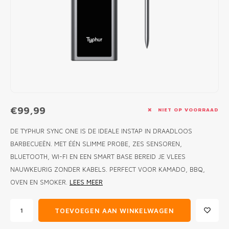
MONO
PREM
BBQ 
LAMP
KLED
PRIM
FUN 
AFDE
PANN
KAMA
PICKL
ROTIS
EMPA
€99,99
NIET OP VOORRAAD
DE TYPHUR SYNC ONE IS DE IDEALE INSTAP IN DRAADLOOS
BARBECUEËN. MET ÉÉN SLIMME PROBE, ZES SENSOREN,
BLUETOOTH, WI-FI EN EEN SMART BASE BEREID JE VLEES
NAUWKEURIG ZONDER KABELS. PERFECT VOOR KAMADO, BBQ,
OVEN EN SMOKER.
LEES MEER
TOEVOEGEN AAN WINKELWAGEN